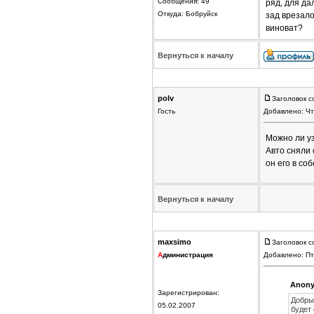
Сообщения: 49
ряд, для да
Откуда: Бобруйск
зад врезало
виноват?
Вернуться к началу
polv
Заголовок с
Гость
Добавлено: Чт
Можно ли уз
Авто сняли 
он его в со
Вернуться к началу
maxsimo
Заголовок с
А
дминистрация
Добавлено: Пт
Anony
Зарегистрирован:
Добры
05.02.2007
будет