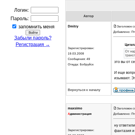
Логин:
Автор
Пароль:
запомнить меня
Dmitry
Заголовок с
Добавлено: Пт
Забыли пароль?
Регистрация →
Цитат
Зарегистрирован:
От на
19.03.2008
транс
Сообщения: 49
это вы от с
Откуда: Бобруйск
И еще вопро
изымают. Э
Вернуться к началу
maxsimo
Заголовок с
А
дминистрация
Добавлено: Пт
ну ответили
Зарегистрирован:
фантазия и 