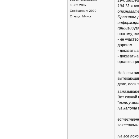
194. Запре
05.02.2007
194.13. с 
Сообщения: 2999
опознавате
Откуда: Минск
Правилам, 
информаци
(индивидуа
поэтому, ес
- не участв
дорогам.
- доказать 
- доказать
организаци
Но! если ри
вытекающими
дело, если 
замазывают
Вот случай 
"
есть у мен
На капоте 
естественн
заклеивали 
На все пох