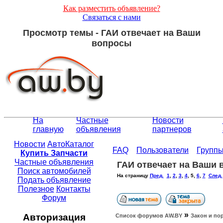
Как разместить объявление?
Связаться с нами
Просмотр темы - ГАИ отвечает на Ваши
вопросы
На
Частные
Новости
главную
объявления
партнеров
Новости
АвтоКаталог
FAQ
Пользователи
Групп
Купить Запчасти
Частные объявления
ГАИ отвечает на Ваши
Поиск автомобилей
На страницу
Пред.
1
,
2
,
3
,
4
,
5
,
6
,
7
След.
Подать объявление
Полезное
Контакты
Форум
»
Авторизация
Список форумов АW.BY
Закон и по