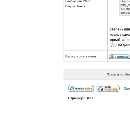
Сообщения: 2999
Одно е
ряд, д
Откуда: Минск
зад в
винов
степень ви
чувак в сам
придётся. в
"Держи дис
Вернуться к началу
Показать сообщ
Спи
Страница
5
из
7