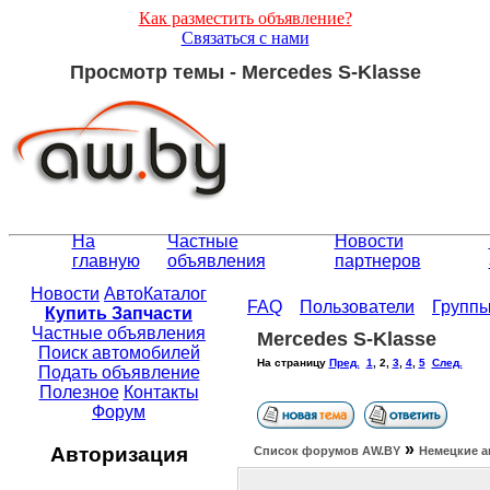
Как разместить объявление?
Связаться с нами
Просмотр темы - Mercedes S-Klasse
На
Частные
Новости
главную
объявления
партнеров
Новости
АвтоКаталог
FAQ
Пользователи
Групп
Купить Запчасти
Частные объявления
Mercedes S-Klasse
Поиск автомобилей
На страницу
Пред.
1
,
2
,
3
,
4
,
5
След.
Подать объявление
Полезное
Контакты
Форум
»
Авторизация
Список форумов АW.BY
Немецкие а