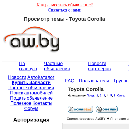
Как разместить объявление?
Связаться с нами
Просмотр темы - Toyota Corolla
На
Частные
Новости
главную
объявления
партнеров
Новости
АвтоКаталог
FAQ
Пользователи
Групп
Купить Запчасти
Частные объявления
Toyota Corolla
Поиск автомобилей
На страницу
Пред.
1
,
2
,
3
,
4
,
5
,
6
След.
Подать объявление
Полезное
Контакты
Форум
»
Авторизация
Список форумов АW.BY
Японские а