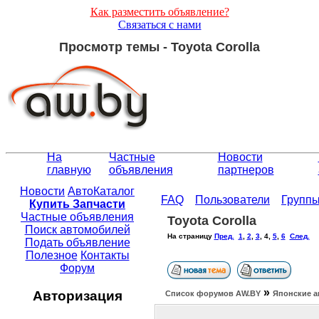
Как разместить объявление?
Связаться с нами
Просмотр темы - Toyota Corolla
На
Частные
Новости
главную
объявления
партнеров
Новости
АвтоКаталог
FAQ
Пользователи
Групп
Купить Запчасти
Частные объявления
Toyota Corolla
Поиск автомобилей
На страницу
Пред.
1
,
2
,
3
,
4
,
5
,
6
След.
Подать объявление
Полезное
Контакты
Форум
»
Авторизация
Список форумов АW.BY
Японские а