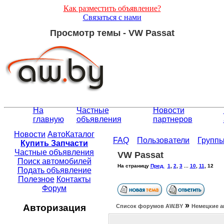
Как разместить объявление?
Связаться с нами
Просмотр темы - VW Passat
На
Частные
Новости
главную
объявления
партнеров
Новости
АвтоКаталог
FAQ
Пользователи
Групп
Купить Запчасти
Частные объявления
VW Passat
Поиск автомобилей
На страницу
Пред.
1
,
2
,
3
...
10
,
11
,
12
Подать объявление
Полезное
Контакты
Форум
»
Авторизация
Список форумов АW.BY
Немецкие а