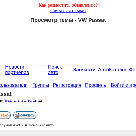
Как разместить объявление?
Связаться с нами
Просмотр темы - VW Passat
Новости
Поиск
Запчасти
АвтоКаталог
Фо
партнеров
авто
ользователи
Группы
Регистрация
Профиль
Войти и п
ssat
цу
Пред.
1
,
2
,
3
...
10
,
11
,
12
»
орумов АW.BY
Немецкие авто