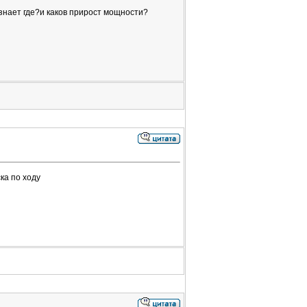
 знает где?и каков прирост мощности?
ска по ходу