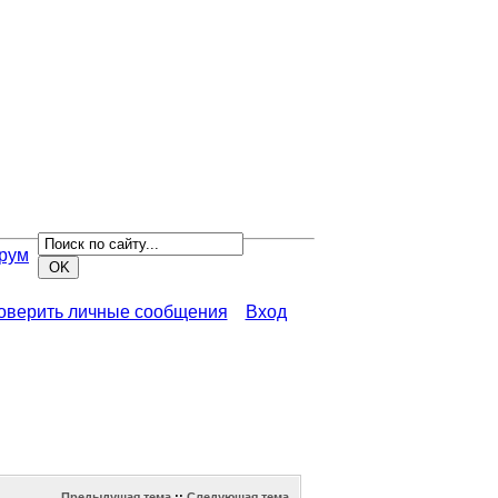
рум
роверить личные сообщения
Вход
Предыдущая тема
::
Следующая тема