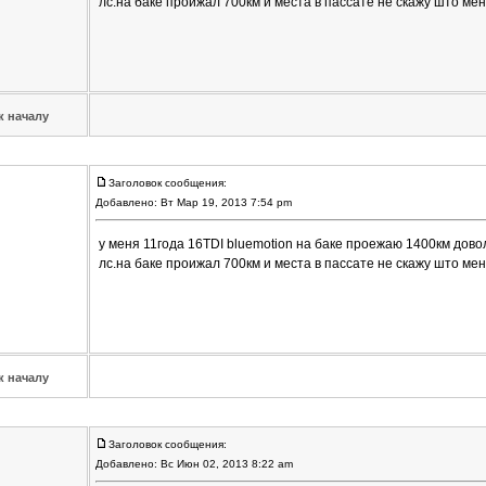
лс.на баке проижал 700км и места в пассате не скажу што ме
к началу
Заголовок сообщения:
Добавлено: Вт Мар 19, 2013 7:54 pm
у меня 11года 16TDI bluemotion на баке проежаю 1400км дово
лс.на баке проижал 700км и места в пассате не скажу што ме
к началу
Заголовок сообщения:
Добавлено: Вс Июн 02, 2013 8:22 am