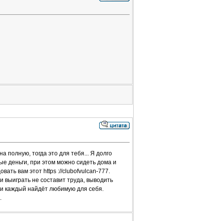
 полную, тогда это для тебя... Я долго
ые деньги, при этом можно сидеть дома и
ать вам этот https ://clubofvulcan-777.
 и выиграть не составит труда, выводить
е и каждый найдёт любимую для себя.
.