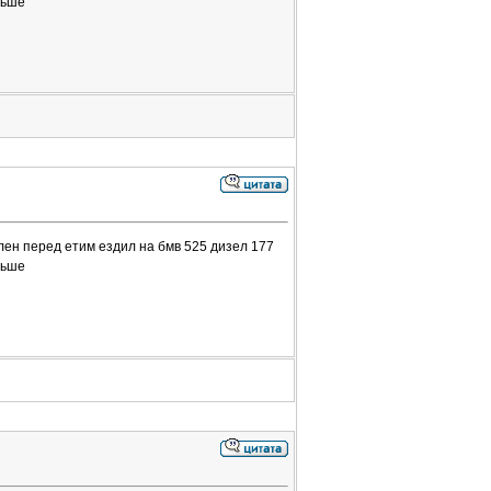
ньше
лен перед етим ездил на бмв 525 дизел 177
ньше