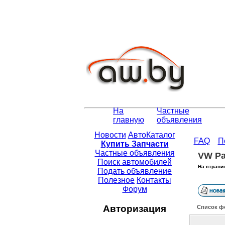
На
Частные
главную
объявления
Новости
АвтоКаталог
FAQ
П
Купить Запчасти
Частные объявления
VW Pa
Поиск автомобилей
На страни
Подать объявление
Полезное
Контакты
Форум
Авторизация
Список ф