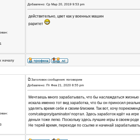
Добавлено: Ср Мар 20, 2019 9:53 pm
действительно, цвет как у военных машин
раритет
ован:
1
к началу
Заголовок сообщения: поговорим
Добавлено: Пт Фев 21, 2020 8:55 pm
Мечтаешь много зарабатывать, что бы наслаждаться жизнью на
искала именно тот вид заработка, что бы он приносил реальн
уделять время себе и своим близким. Так вот, хочу порекомендов
ован:
com/category/gaminator/ портал. Здесь заработок идёт на игре
деньги тоже легко. Поскольку здесь лучшие игры в своем род
3
Не теряй время, переходи по ссылке и начинай зарабатывать