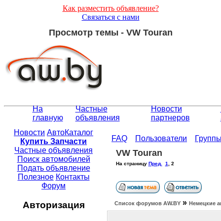
Как разместить объявление?
Связаться с нами
Просмотр темы - VW Touran
На
Частные
Новости
главную
объявления
партнеров
Новости
АвтоКаталог
FAQ
Пользователи
Групп
Купить Запчасти
Частные объявления
VW Touran
Поиск автомобилей
На страницу
Пред.
1
,
2
Подать объявление
Полезное
Контакты
Форум
»
Авторизация
Список форумов АW.BY
Немецкие а