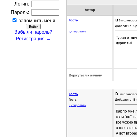
Логин:
Автор
Пароль:
запомнить меня
Гость
Заголовок с
Добавлено: Ср
Забыли пароль?
цитировать
Туран отли
Регистрация →
дурак ты!
Вернуться к началу
Гость
Заголовок с
Гость
Добавлено: Вт
цитировать
Как по мне,
свои "но": 
возможно пр
а все вылет
А вот втора