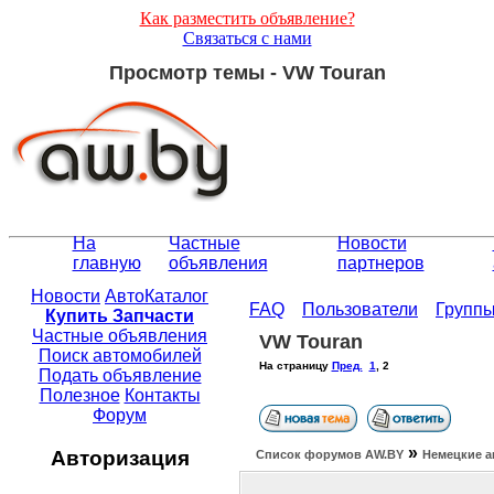
Как разместить объявление?
Связаться с нами
Просмотр темы - VW Touran
На
Частные
Новости
главную
объявления
партнеров
Новости
АвтоКаталог
FAQ
Пользователи
Групп
Купить Запчасти
Частные объявления
VW Touran
Поиск автомобилей
На страницу
Пред.
1
,
2
Подать объявление
Полезное
Контакты
Форум
»
Авторизация
Список форумов АW.BY
Немецкие а