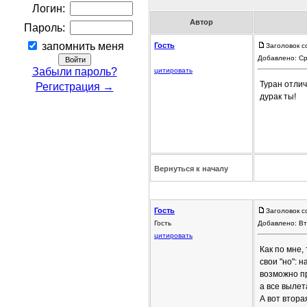
Логин:
Автор
Пароль:
запомнить меня
Гость
Заголовок с
Добавлено: Ср
Забыли пароль?
цитировать
Туран отли
Регистрация →
дурак ты!
Вернуться к началу
Гость
Заголовок с
Гость
Добавлено: Вт
цитировать
Как по мне,
свои "но": 
возможно пр
а все вылет
А вот втора