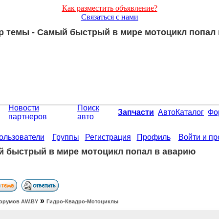
Как разместить объявление?
Связаться с нами
 темы - Самый быстрый в мире мотоцикл попал
Новости
Поиск
Запчасти
АвтоКаталог
Фо
партнеров
авто
ользователи
Группы
Регистрация
Профиль
Войти и п
 быстрый в мире мотоцикл попал в аварию
»
орумов АW.BY
Гидро-Квадро-Мотоциклы