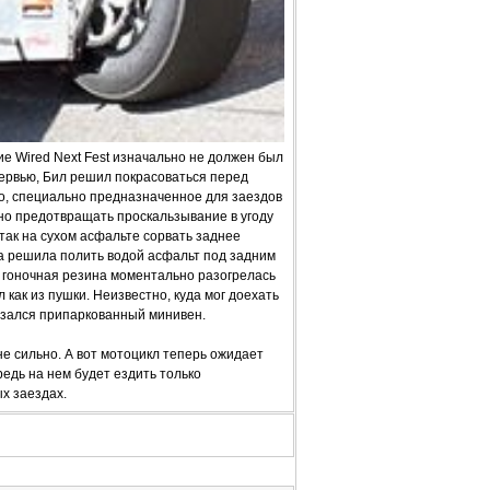
е Wired Next Fest изначально не должен был
ервью, Бил решил покрасоваться перед
со, специально предназначенное для заездов
жно предотвращать проскальзывание в угоду
так на сухом асфальте сорвать заднее
ла решила полить водой асфальт под задним
но гоночная резина моментально разогрелась
 как из пушки. Неизвестно, куда мог доехать
казался припаркованный минивен.
не сильно. А вот мотоцикл теперь ожидает
редь на нем будет ездить только
х заездах.