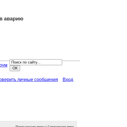
 в аварию
рум
роверить личные сообщения
Вход
Предыдущая тема
::
Следующая тема