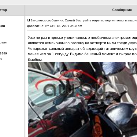
втор
Сообщение
Заголовок сообщения: Самый быстрый в мире мотоцикл попал в авар
ция
Добавлено: Вт Сен 18, 2007 3:10 pm
Уже не раз в прессе упоминалось о необычном электромотоци
ован:
является чемпионом по разгону на четверти мили среди двух
Четырехсотсильный аппарат обладающий титаническим крутя
2999
менее чем за 1 секунду. Видимо бешеный момент и сыграл пл
ск
Дьюбом.