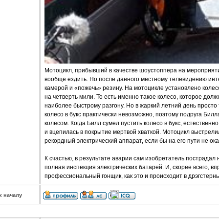
Мотоцикл, прибывший в качестве шоустоппера на мероприяти
вообще ездить. Но после данного местному телевидению инт
камерой и «пожечь» резину. На мотоцикле установлено коле
на четверть мили. То есть именно такое колесо, которое дол
наиболее быстрому разгону. Но в жаркий летний день просто 
колесо в букс практически невозможно, поэтому подруга Бил
колесом. Когда Билл сумел пустить колесо в букс, естествен
и вцепилась в покрытие мертвой хваткой. Мотоцикл выстрелил
рекордный электрический аппарат, если бы на его пути не о
К счастью, в результате аварии сам изобретатель пострадал 
полная инспекция электрических батарей. И, скорее всего, вп
профессиональный гонщик, как это и происходит в дрэгстерны
к началу