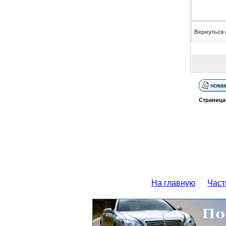
Вернуться 
Страниц
На главную
Част