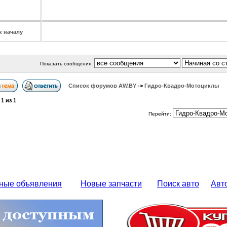
к началу
Показать сообщения:
Список форумов АW.BY
->
Гидро-Квадро-Мотоциклы
а
1
из
1
Перейти:
ные объявления
Новые запчасти
Поиск авто
Авт