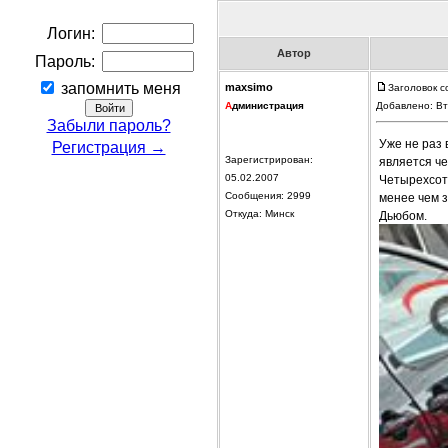
Логин:
Автор
Пароль:
запомнить меня
maxsimo
Заголовок с
А
дминистрация
Добавлено: Вт
Забыли пароль?
Уже не раз 
Регистрация →
Зарегистрирован:
является че
05.02.2007
Четырехсот
Сообщения: 2999
менее чем з
Откуда: Минск
Дьюбом.