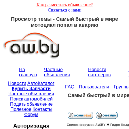
Как разместить объявление?
Связаться с нами
Просмотр темы - Самый быстрый в мире
мотоцикл попал в аварию
На
Частные
Новости
главную
объявления
партнеров
Новости
АвтоКаталог
FAQ
Пользователи
Групп
Купить Запчасти
Частные объявления
Самый быстрый в мире
Поиск автомобилей
Подать объявление
Полезное
Контакты
Форум
»
Авторизация
Список форумов АW.BY
Гидро-Ква