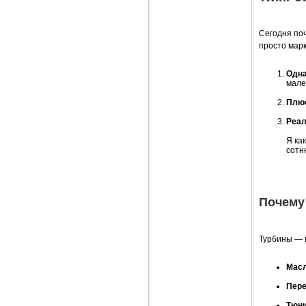
Сегодня поч
просто марк
Одна
мале
Плю
Реал
Я ка
сотн
Почему
Турбины — ш
Масл
Пере
Тюни