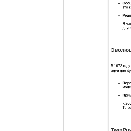
Особ
это 
Реал
Я чи
други
Эволюц
В 1972 году
идеи для бу
Пере
моде
Прим
К 20
Turb
TwinPow