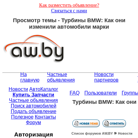
Как разместить объявление?
Связаться с нами
Просмотр темы - Турбины BMW: Как они
изменили автомобили марки
На
Частные
Новости
главную
объявления
партнеров
Новости
АвтоКаталог
FAQ
Пользователи
Групп
Купить Запчасти
Частные объявления
Турбины BMW: Как они
Поиск автомобилей
Подать объявление
Полезное
Контакты
Форум
»
Авторизация
Список форумов АW.BY
Новости