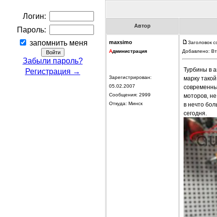
Логин:
Автор
Пароль:
запомнить меня
maxsimo
Заголовок 
А
дминистрация
Добавлено: Вт
Забыли пароль?
Турбины в а
Регистрация →
Зарегистрирован:
марку такой
05.02.2007
современны
Сообщения: 2999
моторов, не
Откуда: Минск
в нечто бол
сегодня.