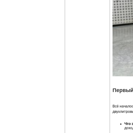
Первый
Всё началос
двухлитров
Что 
дохо