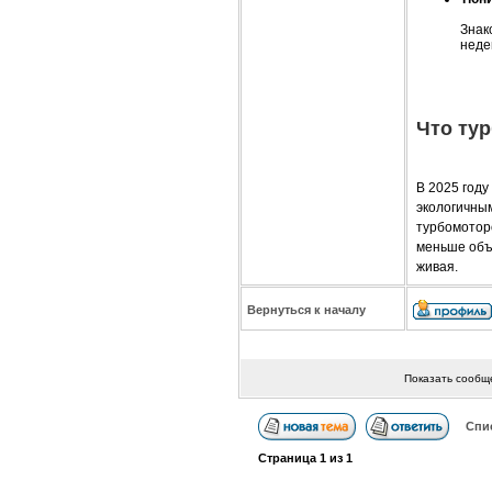
Знак
неде
Что ту
В 2025 году
экологичным
турбомотор
меньше объе
живая.
Вернуться к началу
Показать сообщ
Спи
Страница
1
из
1