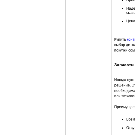
Ориг
Наде
сказ
Цена
Купить
конт
выбор дета
покупки со
Запчасти 
Иногда нужн
решение. Эт
необходима
или эксклюз
Преимущест
Возм
Отсу