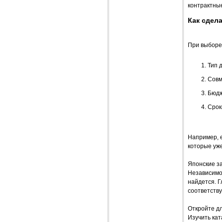
контрактные
Как сдел
При выборе 
Тип д
Совм
Бюдж
Срок
Например, 
которые уже
Японские за
Независимо 
найдется. 
соответств
Откройте дл
Изучить кат