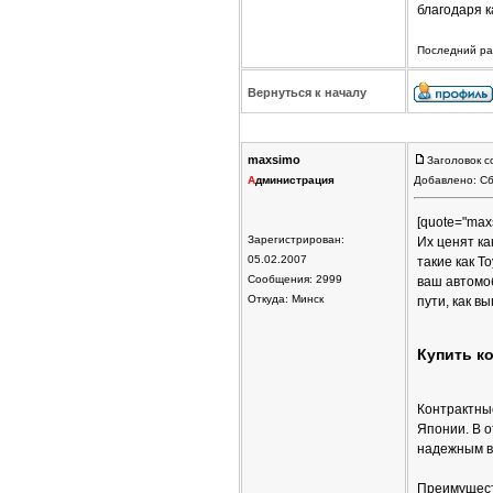
благодаря 
Последний раз
Вернуться к началу
maxsimo
Заголовок с
А
дминистрация
Добавлено: Сб
[quote="max
Зарегистрирован:
Их ценят к
05.02.2007
такие как T
Сообщения: 2999
ваш автомо
Откуда: Минск
пути, как в
Купить ко
Контрактные
Японии. В о
надежным в
Преимущест