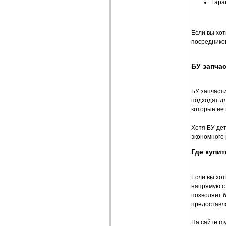
Гара
Если вы хот
посредников
БУ запча
БУ запчасти
подходят дл
которые не
Хотя БУ де
экономного 
Где купи
Если вы хо
напрямую с
позволяет б
предоставля
На сайте my