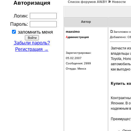
»
Авторизация
Список форумов АW.BY
Новости
Логин:
Автор
Пароль:
запомнить меня
maxsimo
Заголовок с
А
дминистрация
Добавлено: Сб
Забыли пароль?
Запчасти из
Регистрация →
Зарегистрирован:
владельцы 
05.02.2007
Toyota, Hon
Сообщения: 2999
автомобиль
Откуда: Минск
как выгодн
Купить ко
Контрактные
Японии. В о
надежным в
Преимущест