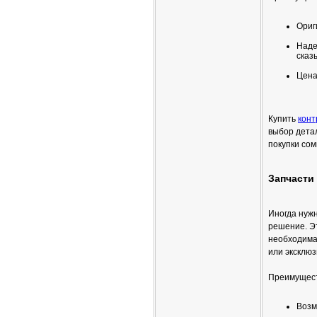
Ориг
Наде
сказ
Цена
Купить
конт
выбор дета
покупки со
Запчасти 
Иногда нужн
решение. Эт
необходима
или эксклюз
Преимущест
Возм