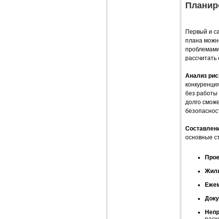
Планир
Первый и с
плана можно
проблемами 
рассчитать
Анализ рис
конкуренция
без работы 
долго сможе
безопасност
Составлен
основные ст
Прое
Жил
Ежем
Доку
Непр
расх