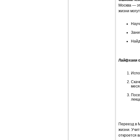
Москва — э
жизни могут
Науч
Зани
Найд
Лайфхаки от
Испо
Скач
меся
Посе
лекц
Переезд в М
жизни. Учит
откроется в