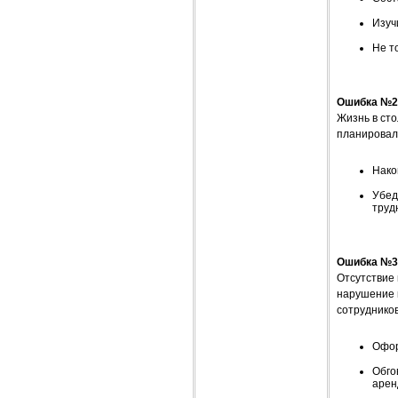
Изуч
Не т
Ошибка №2:
Жизнь в ст
планировал
Нако
Убед
труд
Ошибка №3:
Отсутствие
нарушение 
сотрудников
Офор
Обго
арен