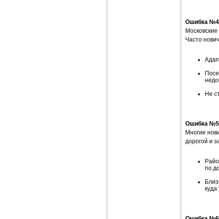
Ошибка №4:
Московские
Часто нови
Адап
Посе
недо
Не с
Ошибка №5:
Многие нови
дорогой и з
Райо
по д
Близ
куда 
Ошибка №6: