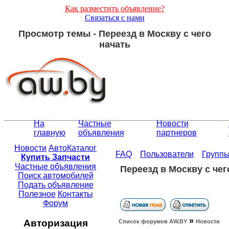
Как разместить объявление?
Связаться с нами
Просмотр темы - Переезд в Москву с чего
начать
На
Частные
Новости
главную
объявления
партнеров
Новости
АвтоКаталог
FAQ
Пользователи
Групп
Купить Запчасти
Частные объявления
Переезд в Москву с чег
Поиск автомобилей
Подать объявление
Полезное
Контакты
Форум
»
Авторизация
Список форумов АW.BY
Новости