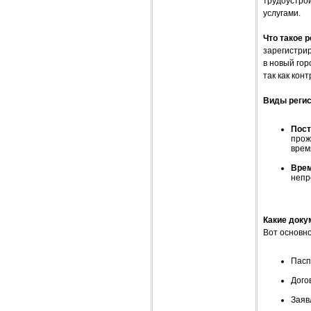
трудоустро
услугами.
Что такое 
зарегистри
в новый гор
так как кон
Виды регис
Пост
прож
врем
Врем
непр
Какие док
Вот основно
Пасп
Дого
Заяв