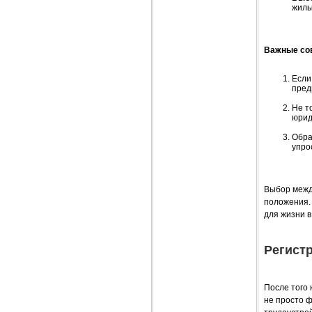
жилы
Важные со
Если
пред
Не т
юрид
Обра
упро
Выбор межд
положения.
для жизни в
Регист
После того
не просто ф