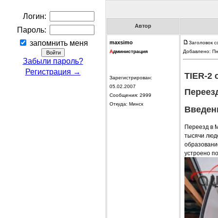
Логин:
Автор
Пароль:
запомнить меня
maxsimo
Заголовок с
А
дминистрация
Добавлено: Пн
Забыли пароль?
Регистрация →
TIER-2 
Зарегистрирован:
05.02.2007
Переезд
Сообщения: 2999
Откуда: Минск
Введен
Переезд в 
тысячи люде
образование
устроено по