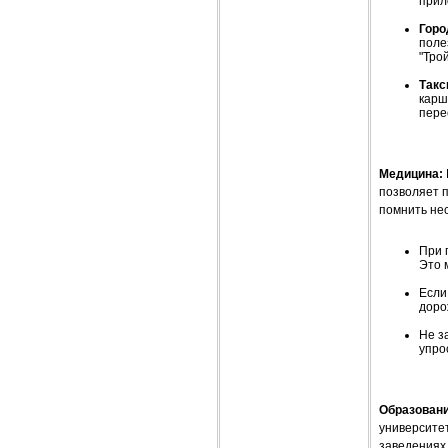
прил
Горо
поле
"Тро
Такс
карш
пере
Медицина:
позволяет 
помнить не
При 
Это 
Если
доро
Не з
упро
Образовани
университет
заведениях 