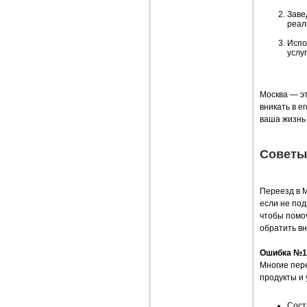
Заве
реал
Испо
услуг
Москва — эт
вникать в е
ваша жизнь 
Советы
Переезд в М
если не под
чтобы помо
обратить в
Ошибка №1:
Многие пер
продукты и 
Сост