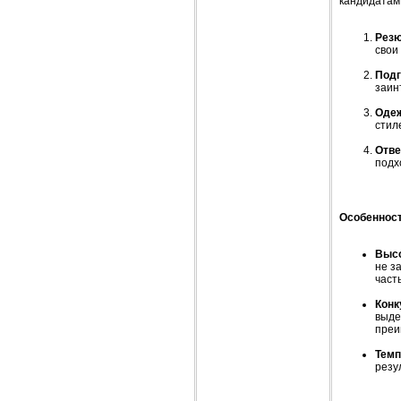
кандидатам.
Рез
свои
Подг
заин
Оде
стил
Отве
подх
Особенност
Высо
не з
част
Конк
выде
преи
Темп
резу