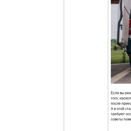
Если вы реш
того, наско
после приез
А в этой ст
требуют осо
советы помо