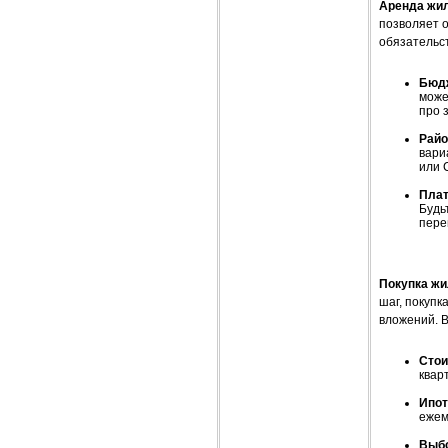
Аренда жи
позволяет о
обязательст
Бюд
може
про 
Райо
вари
или 
Плат
Будь
пере
Покупка жи
шаг, покуп
вложений. В
Стои
квар
Ипот
ежем
Выбо