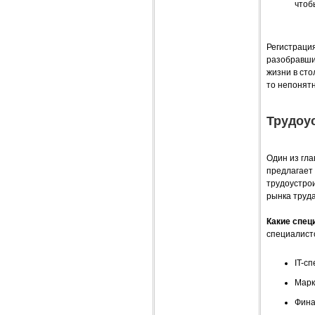
чтоб
Регистрация
разобравшис
жизни в сто
то непонятн
Трудоу
Один из гла
предлагает 
трудоустрои
рынка труда
Какие спец
специалист
IT-с
Марк
Фина