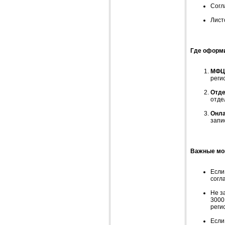
Согл
Лист
Где оформ
МФЦ
реги
Отде
отде
Онла
запи
Важные мо
Если
согл
Не з
3000
реги
Если