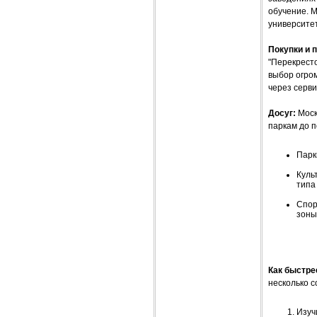
обучение. 
университет
Покупки и 
"Перекресто
выбор огро
через серви
Досуг:
Москв
паркам до п
Парк
Куль
типа
Спор
зоны
Как быстре
несколько с
Изуч