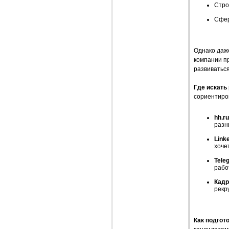
Стро
Сфер
Однако даже
компании пр
развиваться
Где искать
сориентиро
hh.ru
разн
Linke
хоче
Tele
рабо
Кадр
рекр
Как подгот