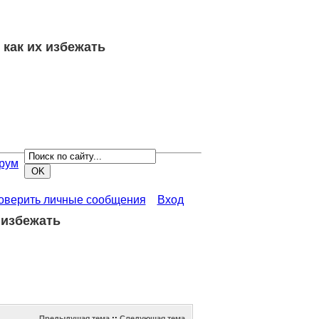
 как их избежать
рум
роверить личные сообщения
Вход
 избежать
Предыдущая тема
::
Следующая тема