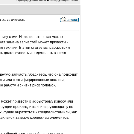
 как их избежать
нику сами. И это понятно: так можно
ная замена запчастей может привести к
 техники. В этой статье мы рассмотрим
ть долговечность и надежность вашего
ругую запчасть, убедитесь, что она подходит
сти или сертифицированные аналоги,
 работу и снизит риск поломок.
может привести к их быстрому износу или
рукции производителя или руководству по
х, лучше обратиться к специалистам или, как
авильной затяжке крепёжных элементов.
и рабочей зоны способна привести к