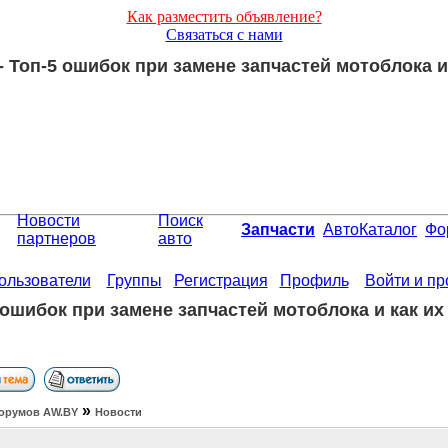
Как разместить объявление?
Связаться с нами
 Топ-5 ошибок при замене запчастей мотоблока и
Новости
Поиск
Запчасти
АвтоКаталог
Фо
партнеров
авто
ользователи
Группы
Регистрация
Профиль
Войти и п
 ошибок при замене запчастей мотоблока и как их
»
орумов АW.BY
Новости