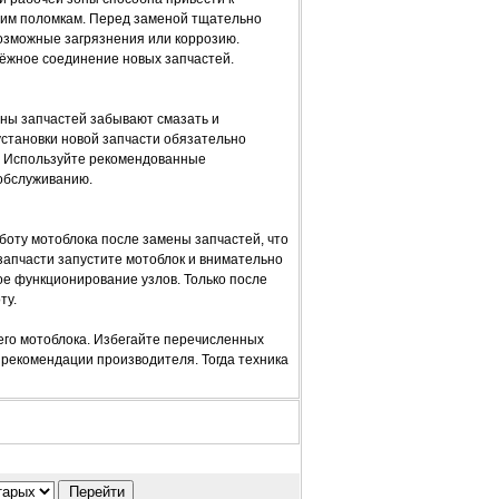
им поломкам. Перед заменой тщательно
возможные загрязнения или коррозию.
дёжное соединение новых запчастей.
ны запчастей забывают смазать и
 установки новой запчасти обязательно
. Используйте рекомендованные
обслуживанию.
оту мотоблока после замены запчастей, что
 запчасти запустите мотоблок и внимательно
ое функционирование узлов. Только после
ту.
его мотоблока. Избегайте перечисленных
 рекомендации производителя. Тогда техника