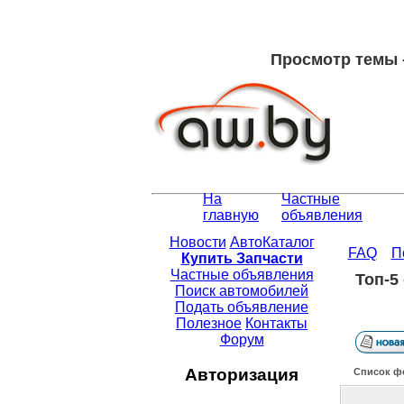
Просмотр темы -
На
Частные
главную
объявления
Новости
АвтоКаталог
FAQ
П
Купить Запчасти
Частные объявления
Топ-5
Поиск автомобилей
Подать объявление
Полезное
Контакты
Форум
Авторизация
Список ф