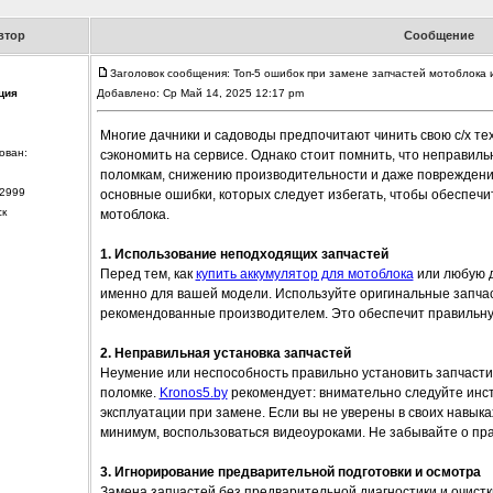
втор
Сообщение
Заголовок сообщения: Топ-5 ошибок при замене запчастей мотоблока и
ция
Добавлено: Ср Май 14, 2025 12:17 pm
Многие дачники и садоводы предпочитают чинить свою с/х тех
ован:
сэкономить на сервисе. Однако стоит помнить, что неправиль
поломкам, снижению производительности и даже повреждению
2999
основные ошибки, которых следует избегать, чтобы обеспечи
ск
мотоблока.
1. Использование неподходящих запчастей
Перед тем, как
купить аккумулятор для мотоблока
или любую д
именно для вашей модели. Используйте оригинальные запча
рекомендованные производителем. Это обеспечит правильную
2. Неправильная установка запчастей
Неумение или неспособность правильно установить запчасти 
поломке.
Kronos5.by
рекомендует: внимательно следуйте инст
эксплуатации при замене. Если вы не уверены в своих навыка
минимум, воспользоваться видеоуроками. Не забывайте о пр
3. Игнорирование предварительной подготовки и осмотра
Замена запчастей без предварительной диагностики и очистк