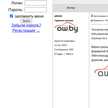
Логин:
Автор
Пароль:
запомнить меня
admin
Заголовок с
А
дминистрация
Добавлено: Пт
Забыли пароль?
Технически
Регистрация →
Объявления
Запчасти к
Зарегистрирован:
12.01.2007
Магистраль
Сообщения: 685
формулой 6х
Откуда: г. Минск
AWтопоезда
дорогам, ра