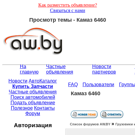
Как разместить объявление?
Связаться с нами
Просмотр темы - Камаз 6460
На
Частные
Новости
главную
объявления
партнеров
Новости
АвтоКаталог
FAQ
Пользователи
Групп
Купить Запчасти
Частные объявления
Камаз 6460
Поиск автомобилей
Подать объявление
Полезное
Контакты
Форум
»
Авторизация
Список форумов АW.BY
Грузовики 