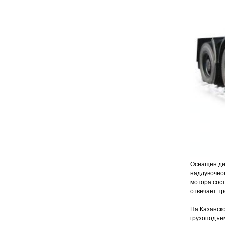
Оснащен ди
наддувочно
мотора сост
отвечает т
На Казанск
грузоподъе