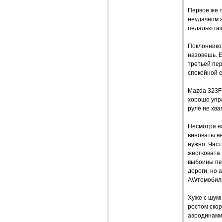
Первое же т
неудачном 
педалью газ
Поклонников
назовешь. Е
третьей пер
спокойной е
Mazda 323F
хорошо упра
руле не хва
Несмотря н
виноваты н
нужно. Част
жестковата.
выбоины пер
дороги, но 
AWтомобиль
Хуже с шумн
ростом ско
аэродинами