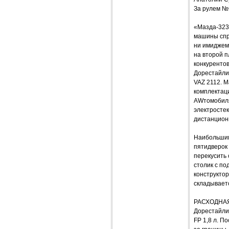
За рулем №
«Мазда-323
машины спр
ни имиджем 
на второй п
конкуренто
Дорестайлин
VAZ 2112. М
комплектац
AWтомобиля
электросте
дистанцион
Наибольшим
пятидверок 
перекусить 
столик с по
конструктор
складываетс
РАСХОДНА
Дорестайли
FP 1,8 л. П