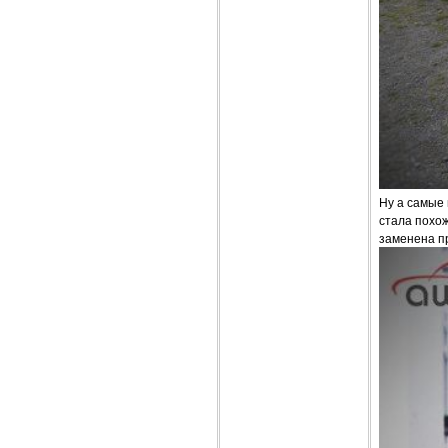
Ну а самые 
стала похож
заменена п