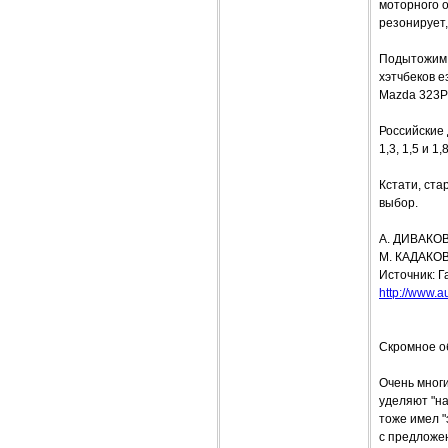
моторного о
резонирует,
Подытожим 
хэтчбеков е
Mazda 323P 
Российские 
1,3, 1,5 и 1,
Кстати, ста
выбор.
А. ДИВАКО
М. КАДАКО
Источник: Г
http://www.a
Скромное о
Очень многи
уделяют "н
тоже имел 
с предложе