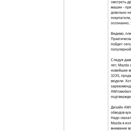
смотреть др
машин - при
довольно н
покупатели
осознанно,
Видимо, плю
Практически
пойдет сего
популярной
Следуя давн
лет, Mazda 
новейшие м
323S, прод
модели. Хот
зарекоменд
AWтомобиле
подтвержде
Дизайн AWт
обводов куз
Надо сказат
Mazda в из
внимание вс