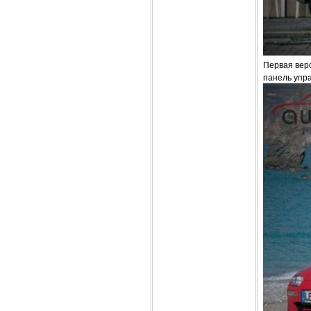
Первая верс
панель упр