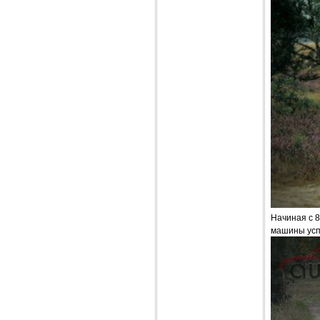
Начиная с 8
машины усп