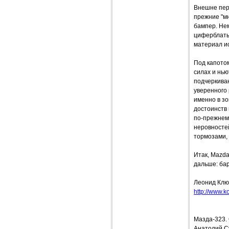
Внешне пер
прежние "м
бампер. Не
циферблаты
материал ис
Под капотом
силах и нь
подчеркиваю
уверенного 
именно в зо
достоинств
по-прежнем
неровносте
тормозами,
Итак, Mazd
дальше: ба
Леонид Клю
http://www.ko
Мазда-323. 
Анатолий С