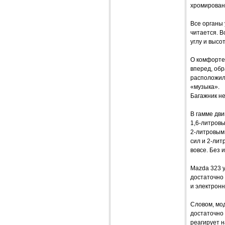
хромирован
Все органы
читается. В
углу и высо
О комфорте
вперед, об
расположил
«музыка».
Багажник не
В гамме дви
1,6-литровы
2-литровым
сил и 2-лит
вовсе. Без 
Mazda 323 у
достаточно
и электронн
Словом, мод
достаточно 
реагирует 