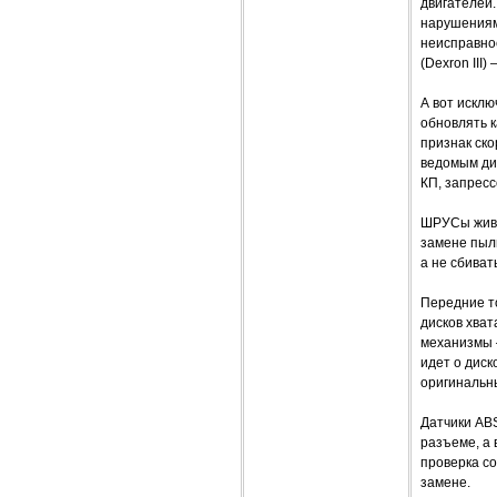
двигателей.
нарушениям
неисправно
(Dexron III)
А вот искл
обновлять к
признак ско
ведомым ди
КП, запресс
ШРУСы живут
замене пыль
а не сбиват
Передние то
дисков хват
механизмы 
идет о дис
оригинальны
Датчики AB
разъеме, а 
проверка со
замене.