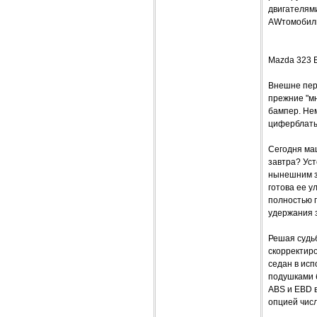
двигателями
AWтомобиль
Mazda 323 E
Внешне пер
прежние "м
бампер. Не
циферблаты 
Сегодня маш
завтра? Ус
нынешним з
готова ее у
полностью п
удержания 
Решая судь
скорректиро
седан в исп
подушками 
ABS и EBD 
опцией чис