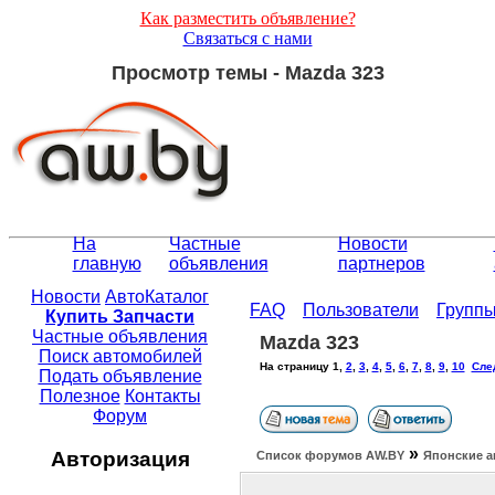
Как разместить объявление?
Связаться с нами
Просмотр темы - Mazda 323
На
Частные
Новости
главную
объявления
партнеров
Новости
АвтоКаталог
FAQ
Пользователи
Групп
Купить Запчасти
Частные объявления
Mazda 323
Поиск автомобилей
На страницу
1
,
2
,
3
,
4
,
5
,
6
,
7
,
8
,
9
,
10
Сле
Подать объявление
Полезное
Контакты
Форум
»
Авторизация
Список форумов АW.BY
Японские а