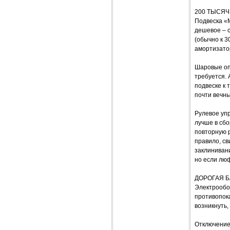
200 ТЫСЯЧ
Подвеска «М
дешевое – с
(обычно к 3
амортизатор
Шаровые опо
требуется. 
подвеске к 
почти вечн
Рулевое упр
лучше в сбо
повторную р
правило, св
заклиниван
но если люф
ДОРОГАЯ 
Электрообо
противопока
возникнуть,
Отключение 