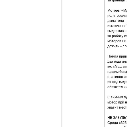
за границы.
Моторы «Ма
полуторалит
двигатели 
исключена. 
выдерживает
за работу с
моторов FP 
дожить – сл
Помпа прив
два года ил
км. «Маслян
нашим бензи
платиновые 
из-под сиде
обязательн
С зимним пу
мотор при н
хватит мест
НЕ ЗАБУД
Среди «323