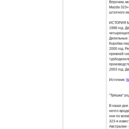
Впрочем, м
Mazda 323»
штатного и
ИСТОРИЯ 
1998 год. Д
четырехцилин
Дизельные: 
Коробка пер
2000 год. Р
прежней схем
турбодизель
производств
2003 год. Д
Источник:
W
"Трёшка" р
В наши дни 
нечто вроде
они по всем
323-я извест
Австралии -