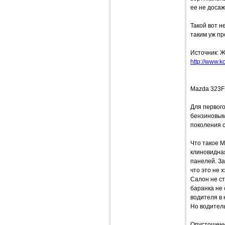
ее не доса
Такой вот 
таким уж пр
Источник: Ж
http://www.ko
Mazda 323F:
Для первого
бензиновым
поколения с
Что такое M
клиновидна
панелей. З
что это не 
Салон не с
баранка не 
водителя в
Но водител
Опустошенн