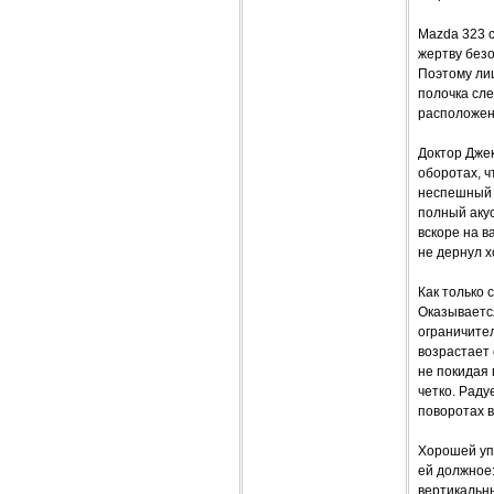
Mazda 323 
жертву безо
Поэтому лиш
полочка сле
расположен
Доктор Джек
оборотах, ч
неспешный х
полный акус
вскоре на в
не дернул х
Как только
Оказывается
ограничител
возрастает 
не покидая 
четко. Раду
поворотах 
Хорошей уп
ей должное:
вертикальны