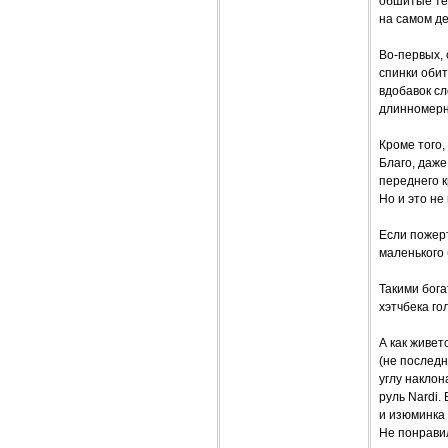
обшитые тем
на самом д
Во-первых,
спинки обит
вдобавок сл
длинномерны
Кроме того,
Благо, даже
переднего к
Но и это не
Если пожерт
маленького 
Такими бог
хэтчбека го
А как живе
(не последн
углу накло
руль Nardi.
и изюминка
Не понравил