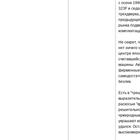
с осени 19
323F и седа
трехдверка,
предыдущег
рынка подв
комплектаци
Не секрет, 
нет ничего 
центре япон
считавшийся
машины. Авт
фирменные 
самодостато
безлик.
Есть в "тре
выразитель
раскосые "
решительно
чужеродным
украшают к
удался. Ост
высокомерн