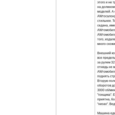
этого и не 
на должном 
моделей. А 
AWтосалону,
стильнее. Т
седана, им
AWтомобиля,
AWтомобиля.
того, издал
много схожи
Внешний ко
все предель
за рулем 32
отнюдь не м
AWтомобиль 
поднять стр
Вторую поло
оборотов д
3000 об/мин
"гонщика". 
приятна, бо
"низах". Ве
Машина едет