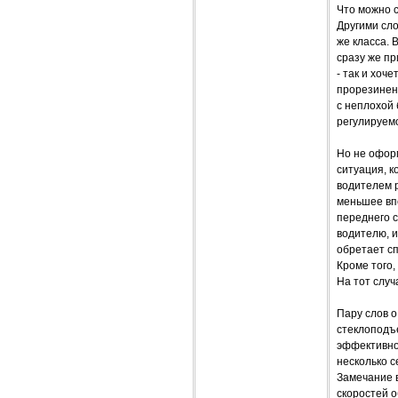
Что можно с
Другими сло
же класса. 
сразу же пр
- так и хоч
прорезиненн
с неплохой 
регулируем
Но не оформ
ситуация, к
водителем р
меньшее вп
переднего с
водителю, и
обретает сп
Кроме того,
На тот случ
Пару слов 
стеклоподъ
эффективно
несколько с
Замечание в
скоростей о