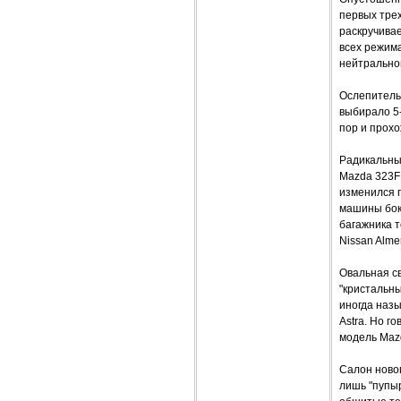
первых трех
раскручива
всех режима
нейтральной
Ослепительн
выбирало 5-
пор и прох
Радикальны
Mazda 323F
изменился 
машины бок
багажника т
Nissan Alme
Овальная св
"кристальн
иногда назы
Astra. Но г
модель Mazd
Салон ново
лишь "пупы