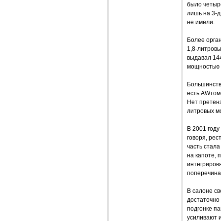
было четыре
лишь на 3-
не имели.
Более орга
1,8-литровы
выдавал 144
мощностью 8
Большинств
есть AWтом
Нет претенз
литровых мо
В 2001 году
говоря, ре
часть стал
на капоте,
интегриров
поперечина
В салоне с
достаточно 
подгонке па
усиливают и