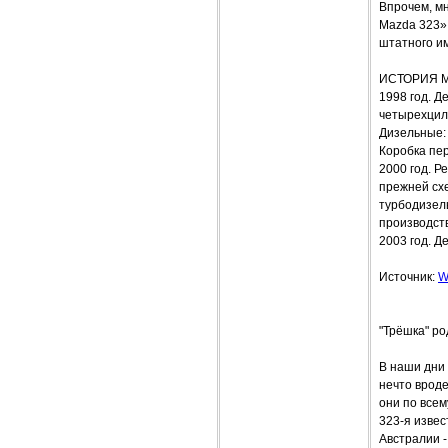
Впрочем, м
Mazda 323»
штатного и
ИСТОРИЯ 
1998 год. Д
четырехцилин
Дизельные: 
Коробка пер
2000 год. Р
прежней схем
турбодизель
производств
2003 год. Д
Источник:
W
"Трёшка" р
В наши дни 
нечто вроде
они по всем
323-я извест
Австралии -