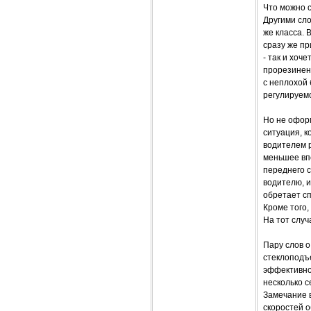
Что можно с
Другими сло
же класса. 
сразу же пр
- так и хоч
прорезиненн
с неплохой 
регулируем
Но не оформ
ситуация, к
водителем р
меньшее вп
переднего с
водителю, и
обретает сп
Кроме того,
На тот случ
Пару слов 
стеклоподъ
эффективно
несколько с
Замечание в
скоростей о