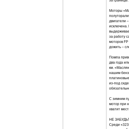
за границы.
Моторы «Ма
полуторалит
двигатели 
исключена. 
выдерживает
за работу с
моторов FP 
дожить – сл
Помпа прив
два года ил
км. «Маслян
нашим бензи
платиновые 
из-под сиде
обязательн
С зимним пу
мотор при н
хватит мест
НЕ ЗАБУД
Среди «323