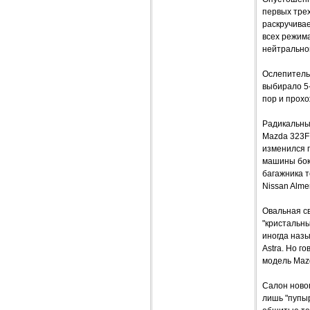
первых трех
раскручива
всех режима
нейтральной
Ослепительн
выбирало 5-
пор и прох
Радикальны
Mazda 323F
изменился 
машины бок
багажника т
Nissan Alme
Овальная св
"кристальн
иногда назы
Astra. Но г
модель Mazd
Салон ново
лишь "пупы