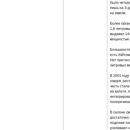
было четыре
лишь на 3-
не имели.
Более орга
1,8-литровы
выдавал 144
мощностью 8
Большинств
есть AWтом
Нет претенз
литровых мо
В 2001 году
говоря, ре
часть стал
на капоте,
интегриров
поперечина
В салоне с
достаточно 
подгонке па
усиливают и