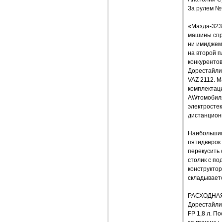
За рулем №
«Мазда-323
машины спр
ни имиджем 
на второй п
конкуренто
Дорестайлин
VAZ 2112. М
комплектац
AWтомобиля
электросте
дистанцион
Наибольшим
пятидверок 
перекусить 
столик с по
конструктор
складываетс
РАСХОДНА
Дорестайли
FP 1,8 л. П