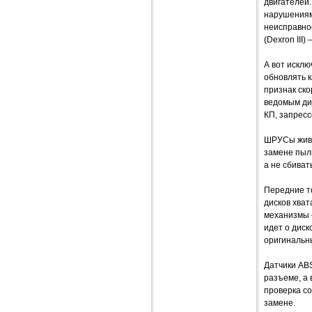
двигателей.
нарушениям
неисправно
(Dexron III)
А вот искл
обновлять к
признак ско
ведомым ди
КП, запресс
ШРУСы живут
замене пыль
а не сбиват
Передние то
дисков хват
механизмы 
идет о дис
оригинальны
Датчики AB
разъеме, а 
проверка со
замене.