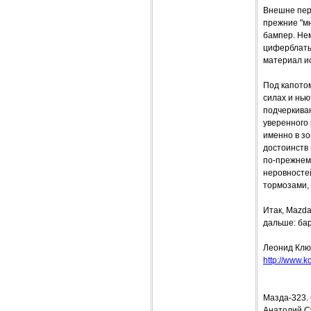
Внешне пер
прежние "м
бампер. Не
циферблаты
материал ис
Под капотом
силах и нь
подчеркиваю
уверенного 
именно в зо
достоинств
по-прежнем
неровносте
тормозами,
Итак, Mazd
дальше: ба
Леонид Клю
http://www.ko
Мазда-323. 
Анатолий С