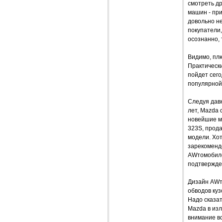
смотреть др
машин - при
довольно н
покупатели
осознанно,
Видимо, плю
Практически
пойдет сего
популярной
Следуя давн
лет, Mazda 
новейшие м
323S, прод
модели. Хот
зарекоменд
AWтомобиле
подтвержде
Дизайн AWт
обводов куз
Надо сказат
Mazda в из
внимание вс