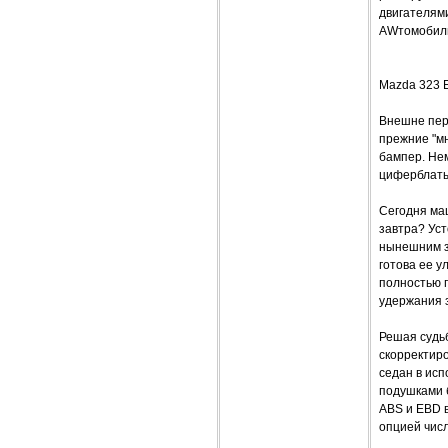
двигателями
AWтомобиль
Mazda 323 E
Внешне пер
прежние "м
бампер. Не
циферблаты 
Сегодня маш
завтра? Ус
нынешним з
готова ее у
полностью п
удержания 
Решая судь
скорректиро
седан в исп
подушками 
ABS и EBD 
опцией чис