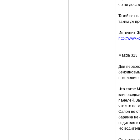
ее не доса
Такой вот 
таким уж пр
Источник: Ж
http://www.ko
Mazda 323F:
Для первого
бензиновым
поколения с
Что такое M
клиновидна
панелей. З
что это не 
Салон не с
баранка не 
водителя в
Но водител
Опустошенн