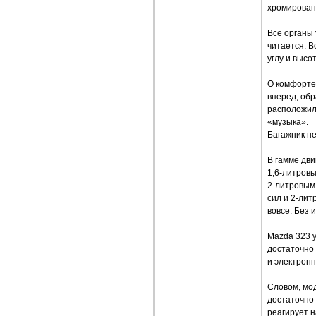
хромирован
Все органы
читается. В
углу и высо
О комфорте
вперед, об
расположил
«музыка».
Багажник не
В гамме дви
1,6-литровы
2-литровым
сил и 2-лит
вовсе. Без 
Mazda 323 у
достаточно
и электронн
Словом, мод
достаточно 
реагирует 