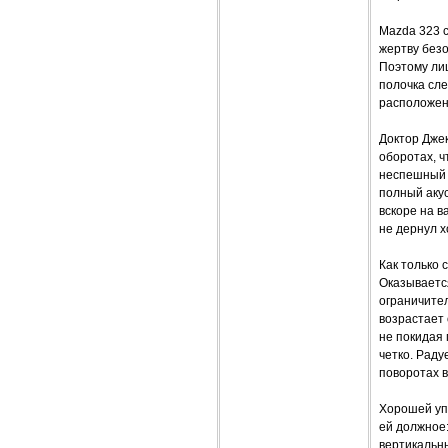
Mazda 323 
жертву безо
Поэтому лиш
полочка сле
расположен
Доктор Джек
оборотах, ч
неспешный х
полный акус
вскоре на в
не дернул х
Как только
Оказывается
ограничител
возрастает 
не покидая 
четко. Раду
поворотах 
Хорошей уп
ей должное:
вертикальны