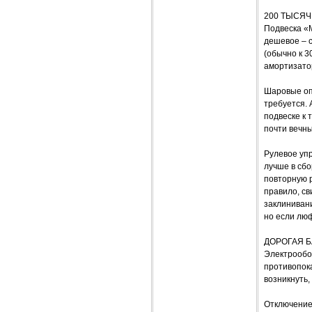
200 ТЫСЯЧ
Подвеска «М
дешевое – с
(обычно к 3
амортизатор
Шаровые опо
требуется. 
подвеске к 
почти вечн
Рулевое упр
лучше в сбо
повторную р
правило, св
заклиниван
но если люф
ДОРОГАЯ 
Электрообо
противопока
возникнуть,
Отключение 