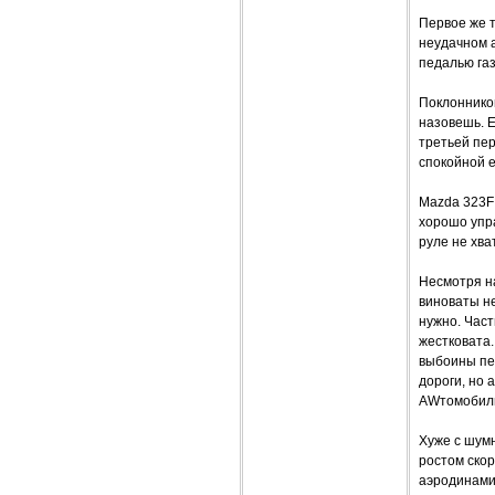
Первое же т
неудачном 
педалью газ
Поклонников
назовешь. Е
третьей пер
спокойной е
Mazda 323F
хорошо упра
руле не хва
Несмотря н
виноваты н
нужно. Част
жестковата.
выбоины пер
дороги, но 
AWтомобиль
Хуже с шумн
ростом ско
аэродинами