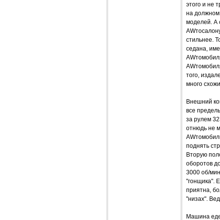
этого и не 
на должном 
моделей. А 
AWтосалону,
стильнее. Т
седана, им
AWтомобиля,
AWтомобиля.
того, издал
много схожи
Внешний ко
все предель
за рулем 32
отнюдь не м
AWтомобиль 
поднять стр
Вторую поло
оборотов д
3000 об/мин
"гонщика". 
приятна, бо
"низах". Ве
Машина едет