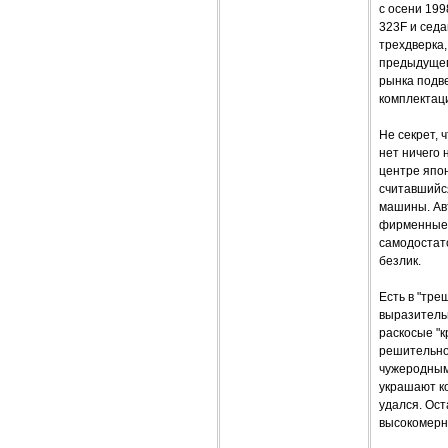
с осени 19
323F и седа
трехдверка,
предыдущег
рынка подв
комплектаци
Не секрет, 
нет ничего 
центре япон
считавшийся
машины. Авт
фирменные 
самодостато
безлик.
Есть в "тре
выразитель
раскосые "
решительно
чужеродным
украшают к
удался. Ост
высокомерн