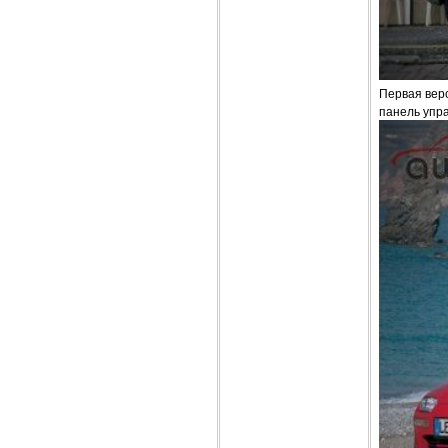
Первая верс
панель упр