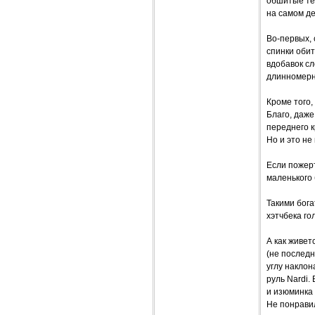
обшитые тем
на самом д
Во-первых,
спинки обит
вдобавок сл
длинномерны
Кроме того,
Благо, даже
переднего к
Но и это не
Если пожерт
маленького 
Такими бог
хэтчбека го
А как живе
(не последн
углу накло
руль Nardi.
и изюминка
Не понравил