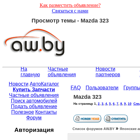
Как разместить объявление?
Связаться с нами
Просмотр темы - Mazda 323
На
Частные
Новости
главную
объявления
партнеров
Новости
АвтоКаталог
FAQ
Пользователи
Групп
Купить Запчасти
Частные объявления
Mazda 323
Поиск автомобилей
На страницу
1
,
2
,
3
,
4
,
5
,
6
,
7
,
8
,
9
,
10
Сле
Подать объявление
Полезное
Контакты
Форум
»
Авторизация
Список форумов АW.BY
Японские а