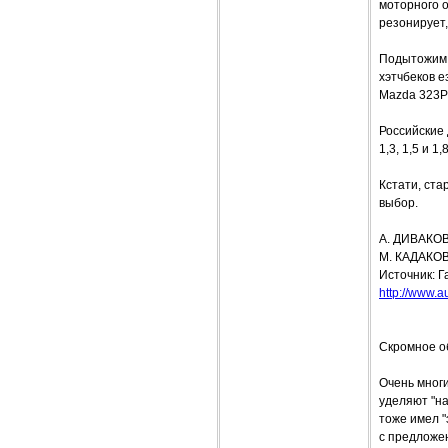
моторного о
резонирует,
Подытожим 
хэтчбеков е
Mazda 323P 
Российские 
1,3, 1,5 и 1,
Кстати, ста
выбор.
А. ДИВАКО
М. КАДАКО
Источник: Г
http://www.a
Скромное о
Очень многи
уделяют "н
тоже имел 
с предложе