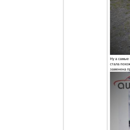
Ну а самые 
стала похож
заменена п