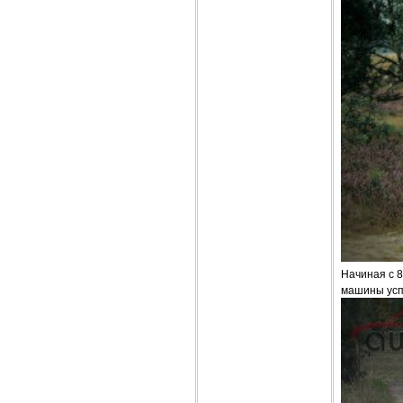
Начиная с 8
машины усп