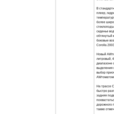
В стандарт
плеер, гид
температур
более широ
стеклоподъ
сиденье во
обтянутый к
боковые воз
Corolla 20
Новый AWто
литровый, 
диапазоне о
выделения 
выбор прио
AWтоматом
На трассе 
быстро разг
задняя подв
похвастатьс
дорожного п
также отмеч