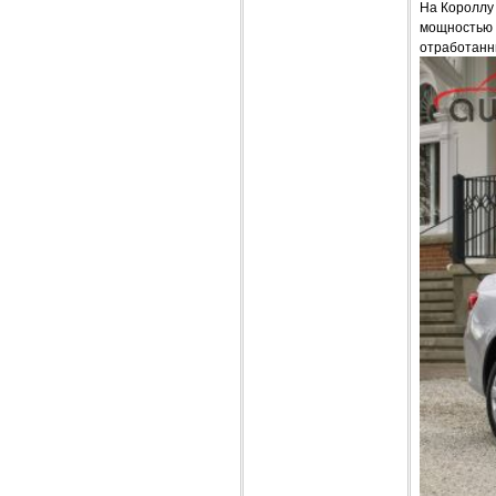
На Короллу
мощностью 7
отработанны