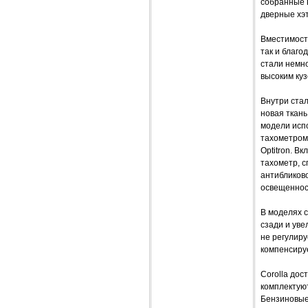
собранные в
дверные хэт
Вместимость
так и благо
стали немно
высоким куз
Внутри ста
новая ткань
модели исп
тахометром
Optitron. В
тахометр, с
антибликов
освещеннос
В моделях 
сзади и уве
не регулиру
компенсиру
Corolla дос
комплектую
Бензиновые 