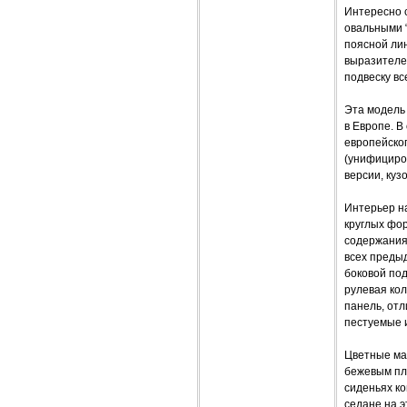
Интересно 
овальными 
поясной лин
выразителе
подвеску в
Эта модель 
в Европе. В
европейског
(унифициров
версии, кузо
Интерьер на
круглых фо
содержания:
всех преды
боковой под
рулевая ко
панель, отл
пестуемые и
Цветные мат
бежевым пла
сиденьях ко
седане на э