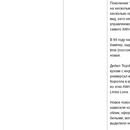
Поколение "
на нескольк
несколько 
вид, зато н
управляемо
самого AWт
В 94 году н
бампер, зад
time (посто
новая.
Дебют Toyot
кузове с ин
универсал и
Королла в 
из этих AWт
Linea Luna.
Новое покол
навесили н
облик, офо
белыми, воп
выделило ее