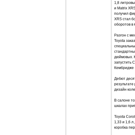
1,8 литров
и Matrix XR
получил фир
XRS стал бо
оборотов в 
Разгон с ме
Toyota зака
специальны
стандартны
дюймовых. 
запустить C
Кембридже 
Дебют десят
результате 
дизайн коле
В салоне то
шкалах при
Toyota Coro
1,33 и 1,6 
коробка пе