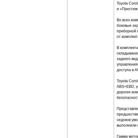
Toyota Coro
и «Престиж
Во всех ком
боковые зер
приборной п
от комплек
В комплект
складывани
заднего вид
управления 
доступа в A
Toyota Coro
ABS+EBD, у
дорогих ко
безопаснос
Представле
предшестве
седоков уве
выполнили 
Гамма моторо