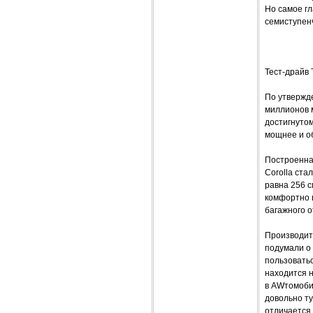
Но самое гл
семиступен
Тест-драйв 
По утвержде
миллионов 
достигнутом
мощнее и о
Построенная
Corolla ста
равна 256 с
комфортно п
багажного о
Производите
подумали о
пользоватьс
находится н
в AWтомоби
довольно ту
отличается 