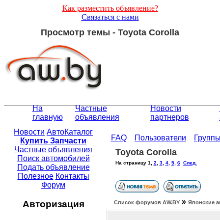
Как разместить объявление?
Связаться с нами
Просмотр темы - Toyota Corolla
На
Частные
Новости
главную
объявления
партнеров
Новости
АвтоКаталог
FAQ
Пользователи
Групп
Купить Запчасти
Частные объявления
Toyota Corolla
Поиск автомобилей
На страницу
1
,
2
,
3
,
4
,
5
,
6
След.
Подать объявление
Полезное
Контакты
Форум
»
Авторизация
Список форумов АW.BY
Японские а