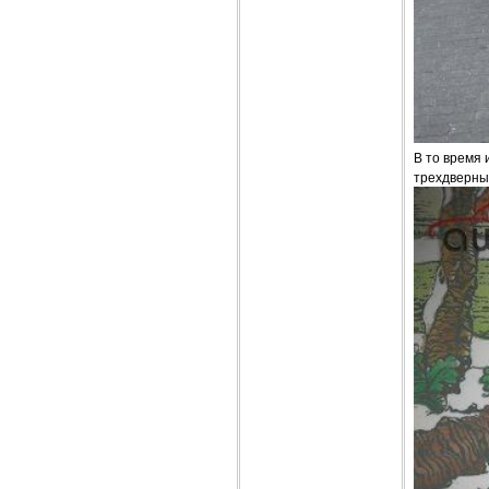
В то время 
трехдверный