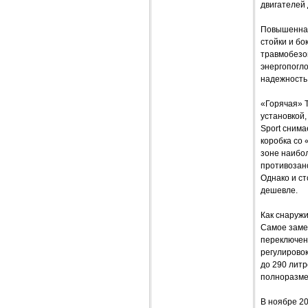
двигателей 
Повышенная
стойки и б
травмобезо
энергопогл
надежность,
«Горячая» T
установкой,
Sport снима
коробка со
зоне наибол
противозано
Однако и ст
дешевле.
Как снаружи
Самое замет
переключен
регулировок
до 290 литр
полноразме
В ноябре 20