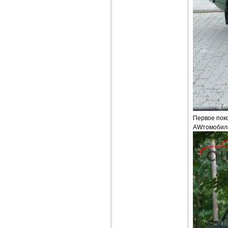
Первое поко
AWтомобиль