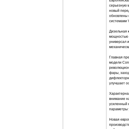
Европейская
серьезную 
новый пере
обновлены с
системами V
Дизельная 
мощностью 6
универсал 
механическ
Главная пре
модели Coro
революционн
фары, заход
дифлекторн
улучшает о
Характерна
внимание на
усиленный 
параметры 
Новая европ
производств