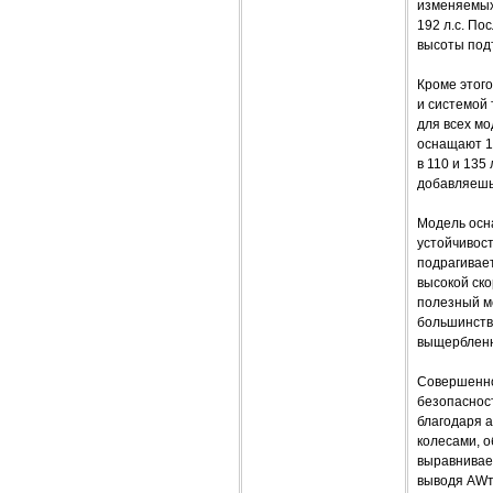
изменяемых 
192 л.с. По
высоты под
Кроме этого
и системой 
для всех мо
оснащают 1,
в 110 и 135
добавляешь 
Модель осн
устойчивост
подрагивает
высокой ско
полезный мо
большинства
выщербленн
Совершенное
безопаснос
благодаря 
колесами, 
выравнивае
выводя AWт