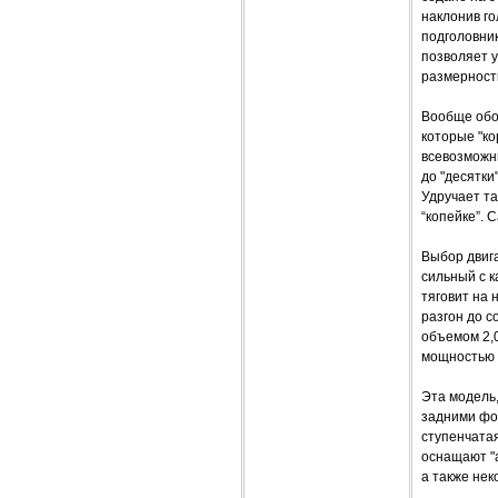
наклонив го
подголовник
позволяет 
размерност
Вообще обор
которые "ко
всевозможны
до "десятки
Удручает та
“копейке”. 
Выбор двиг
сильный с к
тяговит на 
разгон до с
объемом 2,0
мощностью 1
Эта модель
задними фо
ступенчата
оснащают "а
а также не