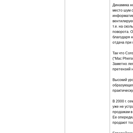
Динамика но
место шум с
информатив
вентилируем
т.е. на ско
поворота. О
благодаря н
отдача при
Так что Cor
(“Mac Phers
Заметно лег
претензий н
Высокий ур
образующег
практическу
В 2000 г. с
уже не устр
продажам в 
Ее опередил
продают тол