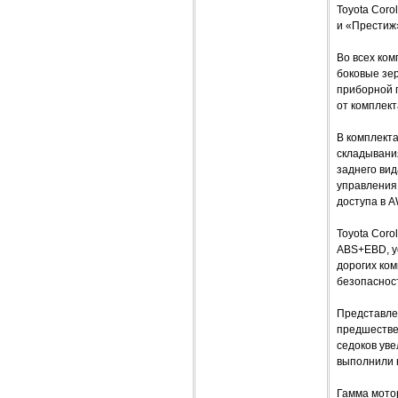
Toyota Coro
и «Престиж
Во всех ком
боковые зер
приборной п
от комплек
В комплект
складывани
заднего вид
управления 
доступа в A
Toyota Coro
ABS+EBD, у
дорогих ко
безопаснос
Представле
предшестве
седоков уве
выполнили 
Гамма моторо