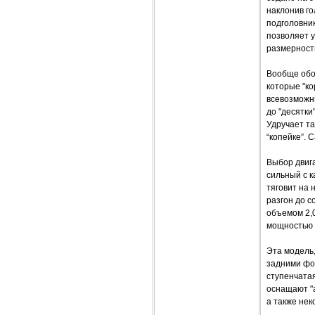
наклонив го
подголовник
позволяет 
размерност
Вообще обор
которые "ко
всевозможны
до "десятки
Удручает та
“копейке”. 
Выбор двиг
сильный с к
тяговит на 
разгон до с
объемом 2,0
мощностью 1
Эта модель
задними фо
ступенчата
оснащают "а
а также не