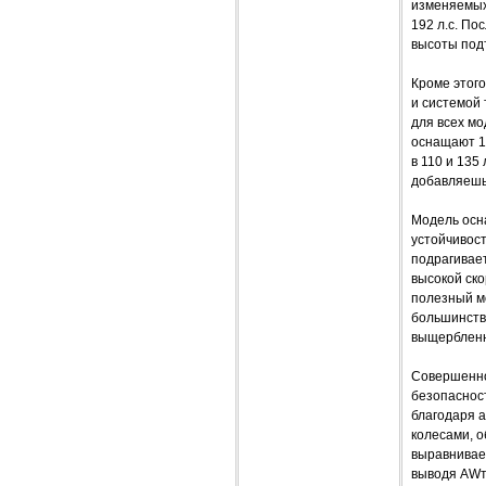
изменяемых 
192 л.с. По
высоты под
Кроме этого
и системой 
для всех мо
оснащают 1,
в 110 и 135
добавляешь 
Модель осн
устойчивост
подрагивает
высокой ско
полезный мо
большинства
выщербленн
Совершенное
безопаснос
благодаря 
колесами, 
выравнивае
выводя AWт