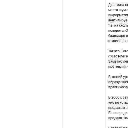
Динамика но
место шум с
информатив
вентилируем
т.е. на ско
поворота. О
благодаря н
отдача при
Так что Cor
(“Mac Phers
Заметно лег
претензий н
Высокий ур
образующег
практическу
В 2000 г. с
уже не устр
продажам в 
Ее опередил
продают тол