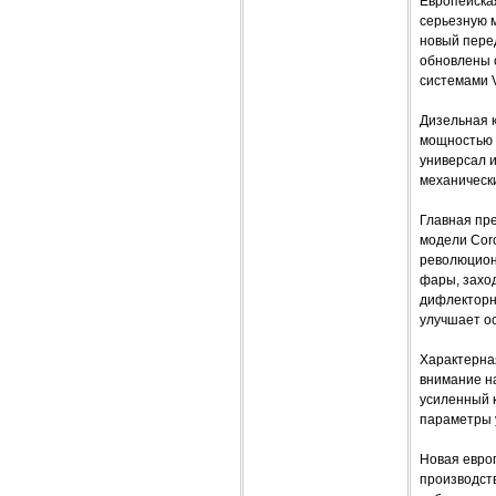
Европейская
серьезную 
новый пере
обновлены с
системами V
Дизельная 
мощностью 6
универсал 
механическ
Главная пре
модели Coro
революционн
фары, заход
дифлекторн
улучшает о
Характерна
внимание на
усиленный 
параметры 
Новая европ
производств