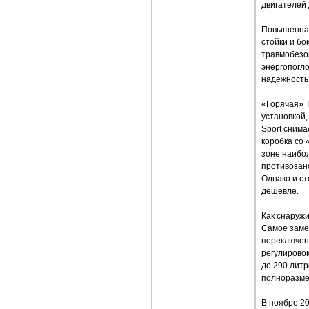
двигателей 
Повышенная
стойки и б
травмобезо
энергопогл
надежность,
«Горячая» T
установкой,
Sport снима
коробка со
зоне наибол
противозано
Однако и ст
дешевле.
Как снаружи
Самое замет
переключен
регулировок
до 290 литр
полноразме
В ноябре 20