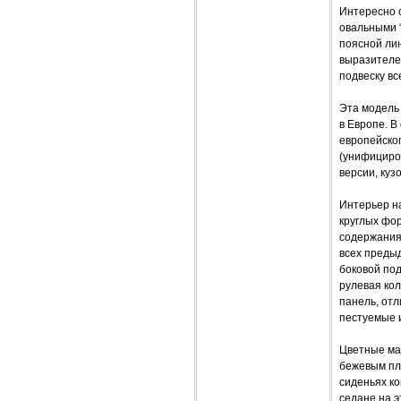
Интересно 
овальными 
поясной лин
выразителе
подвеску в
Эта модель 
в Европе. В
европейског
(унифициров
версии, кузо
Интерьер на
круглых фо
содержания:
всех преды
боковой под
рулевая ко
панель, отл
пестуемые и
Цветные мат
бежевым пла
сиденьях ко
седане на э