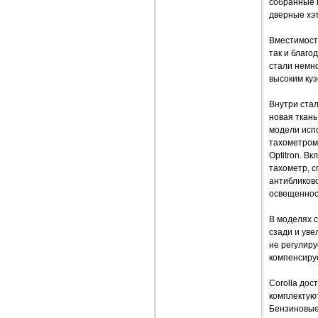
собранные в
дверные хэт
Вместимость
так и благо
стали немно
высоким куз
Внутри ста
новая ткань
модели исп
тахометром
Optitron. В
тахометр, с
антибликов
освещеннос
В моделях 
сзади и уве
не регулиру
компенсиру
Corolla дос
комплектую
Бензиновые 