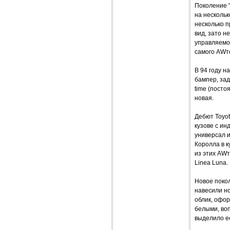
Поколение "
на нескольк
несколько 
вид, зато н
управляемо
самого AWт
В 94 году н
бампер, зад
time (посто
новая.
Дебют Toyot
кузове с ин
универсал и
Королла в 
из этих AWт
Linea Luna.
Новое покол
навесили н
облик, офо
белыми, воп
выделило ее