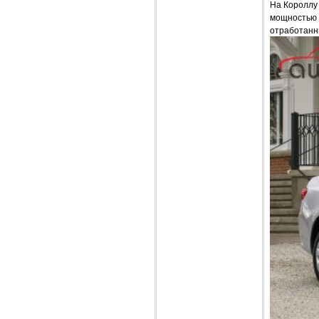
На Короллу
мощностью 7
отработанны