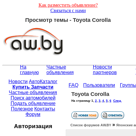
Как разместить объявление?
Связаться с нами
Просмотр темы - Toyota Corolla
На
Частные
Новости
главную
объявления
партнеров
Новости
АвтоКаталог
FAQ
Пользователи
Групп
Купить Запчасти
Частные объявления
Toyota Corolla
Поиск автомобилей
На страницу
1
,
2
,
3
,
4
,
5
,
6
След.
Подать объявление
Полезное
Контакты
Форум
»
Авторизация
Список форумов АW.BY
Японские а