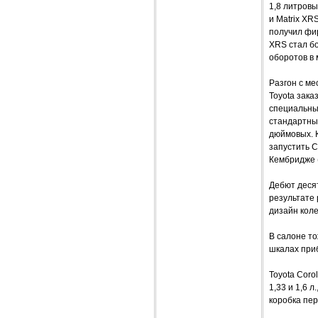
1,8 литров
и Matrix XR
получил фир
XRS стал бо
оборотов в 
Разгон с ме
Toyota зака
специальны
стандартны
дюймовых. 
запустить C
Кембридже 
Дебют десят
результате 
дизайн коле
В салоне то
шкалах при
Toyota Coro
1,33 и 1,6 
коробка пе