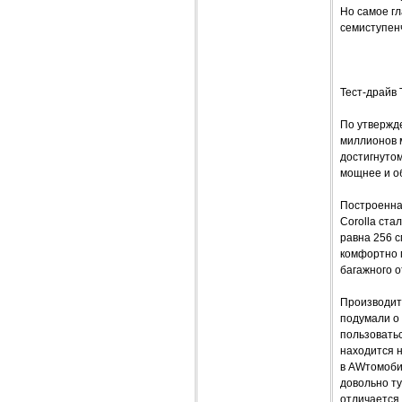
Но самое гл
семиступен
Тест-драйв 
По утвержде
миллионов 
достигнутом
мощнее и о
Построенная
Corolla ста
равна 256 с
комфортно п
багажного о
Производите
подумали о
пользоватьс
находится н
в AWтомоби
довольно ту
отличается 