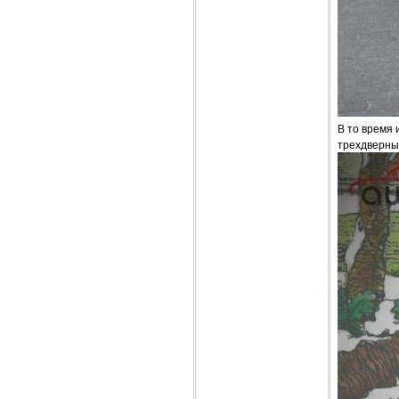
В то время 
трехдверный