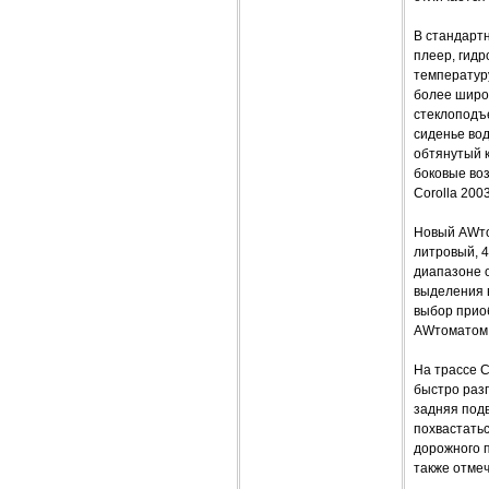
В стандарт
плеер, гид
температур
более широ
стеклоподъ
сиденье во
обтянутый к
боковые воз
Corolla 20
Новый AWто
литровый, 
диапазоне о
выделения 
выбор прио
AWтоматом
На трассе 
быстро разг
задняя подв
похвастатьс
дорожного п
также отмеч