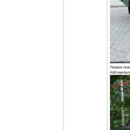
Первое поко
AWтомобиль