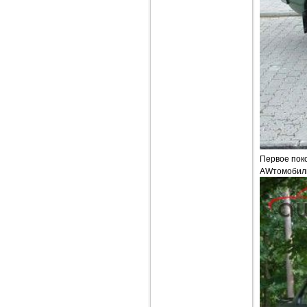
Первое поко
AWтомобиль