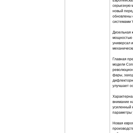
Европейская
серьезную 
новый пере
обновлены с
системами V
Дизельная 
мощностью 6
универсал 
механическ
Главная пре
модели Coro
революционн
фары, заход
дифлекторн
улучшает о
Характерна
внимание на
усиленный 
параметры 
Новая европ
производств