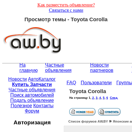
Как разместить объявление?
Связаться с нами
Просмотр темы - Toyota Corolla
На
Частные
Новости
главную
объявления
партнеров
Новости
АвтоКаталог
FAQ
Пользователи
Групп
Купить Запчасти
Частные объявления
Toyota Corolla
Поиск автомобилей
На страницу
1
,
2
,
3
,
4
,
5
,
6
След.
Подать объявление
Полезное
Контакты
Форум
»
Авторизация
Список форумов АW.BY
Японские а