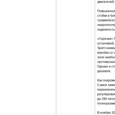
двигателей 
Повышенная
стойки и б
травмобезо
энергопогл
надежность,
«Горячая» T
установкой,
Sport снима
коробка со
зоне наибол
противозано
Однако и ст
дешевле.
Как снаружи
Самое замет
переключен
регулировок
до 290 литр
полноразме
В ноябре 20