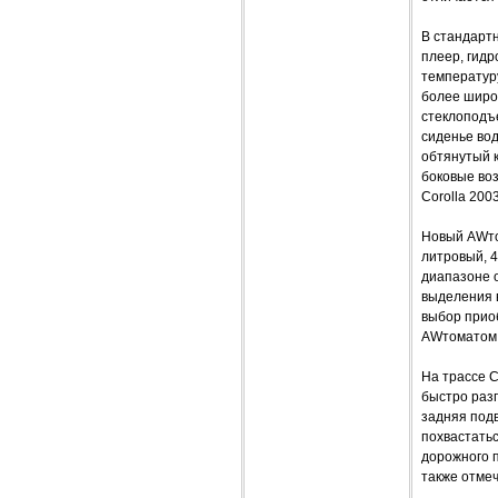
В стандарт
плеер, гид
температур
более широ
стеклоподъ
сиденье во
обтянутый к
боковые воз
Corolla 20
Новый AWто
литровый, 
диапазоне о
выделения 
выбор прио
AWтоматом
На трассе 
быстро разг
задняя подв
похвастатьс
дорожного п
также отмеч