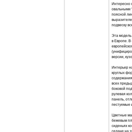
Интересно 
овальными 
поясной лин
выразителе
подвеску в
Эта модель 
в Европе. В
европейског
(унифициров
версии, кузо
Интерьер на
круглых фо
содержания:
всех преды
боковой под
рулевая ко
панель, отл
пестуемые и
Цветные мат
бежевым пла
сиденьях ко
седане на э