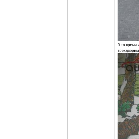
В то время 
трехдверный