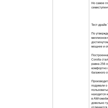
Но самое гл
семиступен
Тест-драйв 
По утвержде
миллионов 
достигнутом
мощнее и о
Построенная
Corolla ста
равна 256 с
комфортно п
багажного о
Производите
подумали о
пользоватьс
находится н
в AWтомоби
довольно ту
отличается 