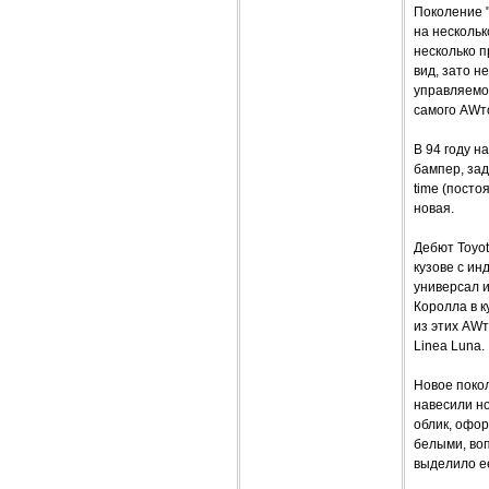
Поколение "
на нескольк
несколько 
вид, зато н
управляемо
самого AWт
В 94 году н
бампер, зад
time (посто
новая.
Дебют Toyot
кузове с ин
универсал и
Королла в 
из этих AWт
Linea Luna.
Новое покол
навесили н
облик, офо
белыми, воп
выделило ее