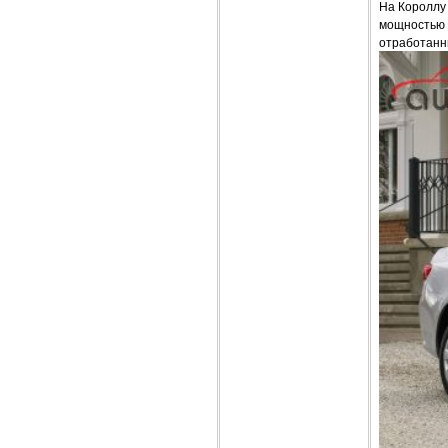
На Короллу
мощностью 7
отработанны