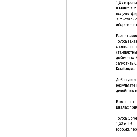
1,8 литров
и Matrix XR
получил фир
XRS стал бо
оборотов в 
Разгон с ме
Toyota зака
специальны
стандартны
дюймовых. 
запустить C
Кембридже 
Дебют десят
результате 
дизайн коле
В салоне то
шкалах при
Toyota Coro
1,33 и 1,6 
коробка пе