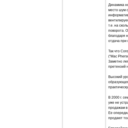
Динамика но
место шум с
информатив
вентилируем
т.е. на ско
поворота. О
благодаря н
отдача при
Так что Cor
(“Mac Phers
Заметно лег
претензий н
Высокий ур
образующег
практическу
В 2000 г. с
уже не устр
продажам в 
Ее опередил
продают тол