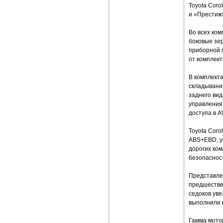
Toyota Coro
и «Престиж
Во всех ком
боковые зер
приборной п
от комплек
В комплект
складывани
заднего вид
управления 
доступа в A
Toyota Coro
ABS+EBD, у
дорогих ко
безопаснос
Представле
предшестве
седоков уве
выполнили 
Гамма моторо