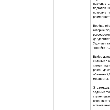
наклонив го
подголовник
позволяет 
размерност
Вообще обор
которые "ко
всевозможны
до "десятки
Удручает та
“копейке”. 
Выбор двиг
сильный с к
тяговит на 
разгон до с
объемом 2,0
мощностью 1
Эта модель
задними фо
ступенчата
оснащают "а
а также не