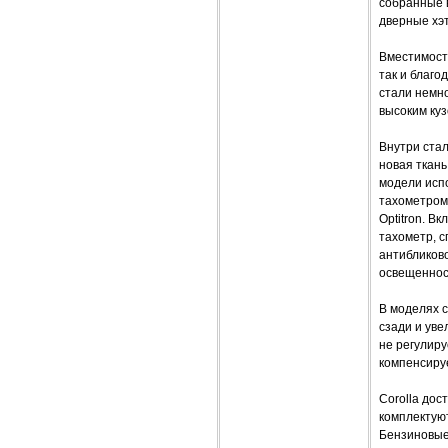
собранные в
дверные хэт
Вместимость
так и благо
стали немно
высоким куз
Внутри ста
новая ткань
модели исп
тахометром
Optitron. В
тахометр, с
антибликов
освещеннос
В моделях 
сзади и уве
не регулиру
компенсиру
Corolla дос
комплектую
Бензиновые 