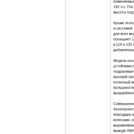
изменяемых 
192 л.с. По
высоты под
Кроме этого
и системой 
для всех мо
оснащают 1,
в 110 и 135
добавляешь 
Модель осн
устойчивост
подрагивает
высокой ско
полезный мо
большинства
выщербленн
Совершенное
безопаснос
благодаря 
колесами, 
выравнивае
выводя AWт