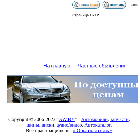
Спи
Страница
1
из
2
На главную
Частные объявления
Copyright © 2006-2023 "
AW.BY
" -
Автомобили
,
запчасти
,
шины
,
диски
,
аудио/видео
,
Автокаталог
,
Все права защищены.
» Обратная связь «