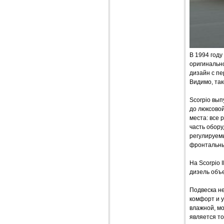
В 1994 году
оригинально
дизайн с п
Видимо, та
Scorpio вып
до люксово
места: все 
часть обор
регулируемы
фронтальны
На Scorpio I
дизель объем
Подвеска н
комфорт и 
влажной, м
является то