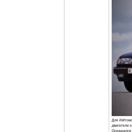
Для AWтомо
двигатели об
Оснащался о