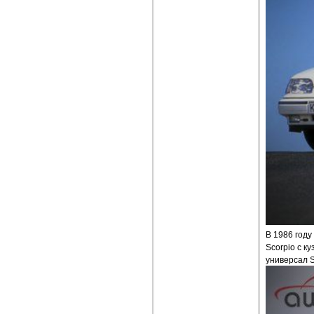
В 1986 году
Scorpio с к
универсал Sc