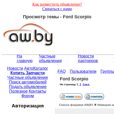
Как разместить объявление?
Связаться с нами
Просмотр темы - Ford Scorpio
На
Частные
Новости
главную
объявления
партнеров
Новости
АвтоКаталог
FAQ
Пользователи
Групп
Купить Запчасти
Частные объявления
Ford Scorpio
Поиск автомобилей
На страницу
1
,
2
След.
Подать объявление
Полезное
Контакты
Форум
»
Авторизация
Список форумов АW.BY
Немецкие а