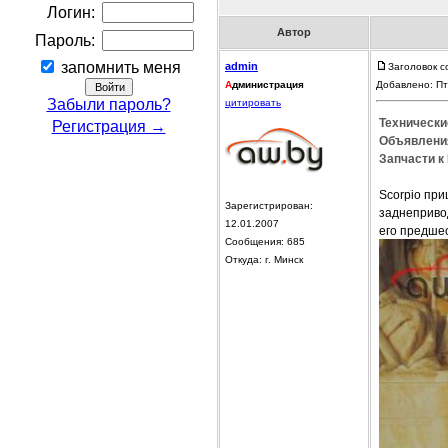
Логин:
Автор
Пароль:
запомнить меня
admin
Заголовок с
А
дминистрация
Добавлено: Пт
Забыли пароль?
цитировать
Технически
Регистрация →
Объявления
Запчасти к 
Scorpio при
Зарегистрирован:
заднеприво
12.01.2007
его предше
Сообщения: 685
Откуда: г. Минск