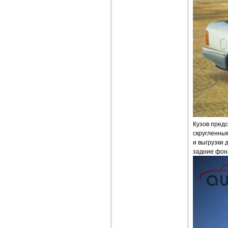
Кузов предс
скругленным
и выгрузки 
задние фон