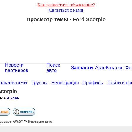
Как разместить объявление?
Связаться с нами
Просмотр темы - Ford Scorpio
Новости
Поиск
Запчасти
АвтоКаталог
Фо
партнеров
авто
ользователи
Группы
Регистрация
Профиль
Войти и п
Scorpio
цу
1
,
2
След.
»
орумов АW.BY
Немецкие авто