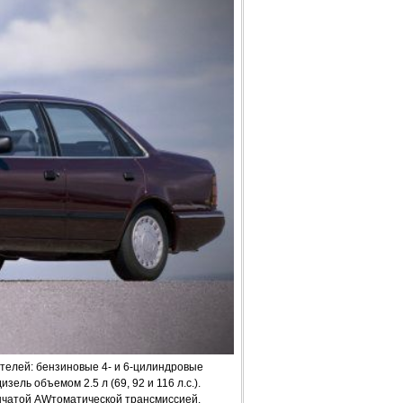
елей: бензиновые 4- и 6-цилиндровые
изель объемом 2.5 л (69, 92 и 116 л.с.).
енчатой AWтоматической трансмиссией.