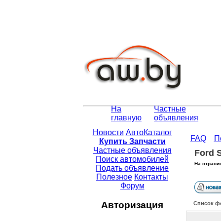
На
Частные
главную
объявления
Новости
АвтоКаталог
FAQ
П
Купить Запчасти
Частные объявления
Ford 
Поиск автомобилей
На страни
Подать объявление
Полезное
Контакты
Форум
Авторизация
Список ф