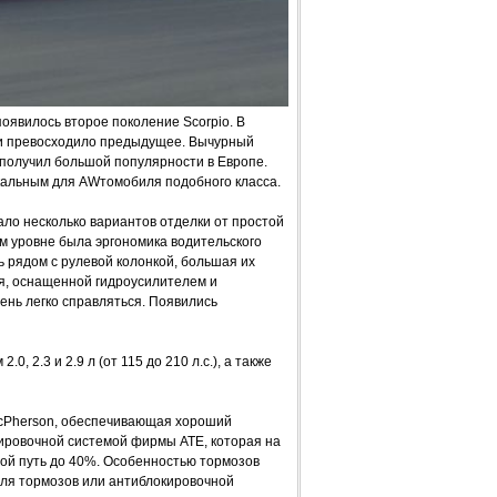
появилось второе поколение Scorpio. В
е и превосходило предыдущее. Вычурный
получил большой популярности в Европе.
кальным для AWтомобиля подобного класса.
ало несколько вариантов отделки от простой
м уровне была эргономика водительского
 рядом с рулевой колонкой, большая их
я, оснащенной гидроусилителем и
ень легко справляться. Появились
, 2.3 и 2.9 л (от 115 до 210 л.с.), а также
McPherson, обеспечивающая хороший
кировочной системой фирмы АТЕ, которая на
ой путь до 40%. Особенностью тормозов
теля тормозов или антиблокировочной