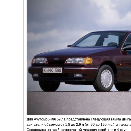
Для AWтомобиля была представлена следующая гамма двигат
двигатели объемом от 1.8 до 2.9 л (от 90 до 195 л.с.), а также д
Оснащался он как 5-ступенчатой механической, так и 4-ступ