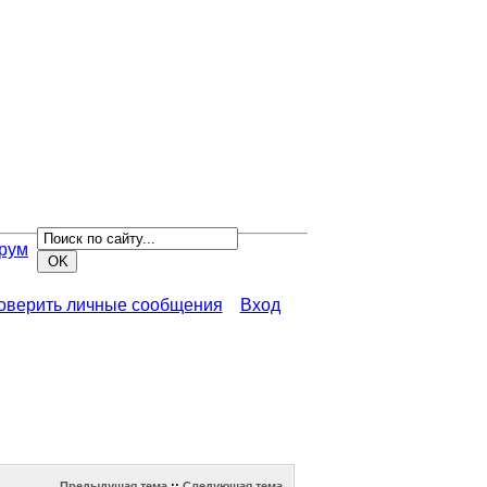
рум
роверить личные сообщения
Вход
Предыдущая тема
::
Следующая тема