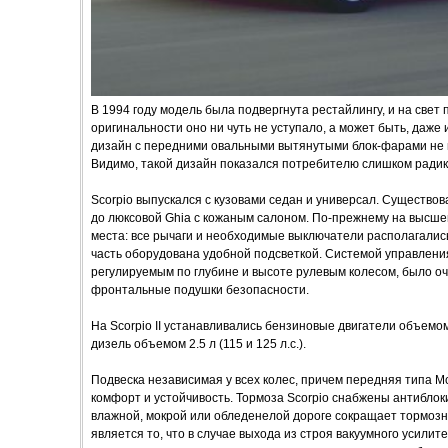
В 1994 году модель была подвергнута рестайлингу, и на свет 
оригинальности оно ни чуть не уступало, а может быть, даж
дизайн с передними овальными вытянутыми блок-фарами не 
Видимо, такой дизайн показался потребителю слишком ради
Scorpio выпускался с кузовами седан и универсал. Существов
до люксовой Ghia c кожаным салоном. По-прежнему на высше
места: все рычаги и необходимые выключатели располагались
часть оборудована удобной подсветкой. Системой управлени
регулируемым по глубине и высоте рулевым колесом, было оч
фронтальные подушки безопасности.
На Scorpio II устанавливались бензиновые двигатели объемом 2.0
дизель объемом 2.5 л (115 и 125 л.с.).
Подвеска независимая у всех колес, причем передняя типа 
комфорт и устойчивость. Тормоза Scorpio снабжены антибло
влажной, мокрой или обледенелой дороге сокращает тормозн
является то, что в случае выхода из строя вакуумного усили