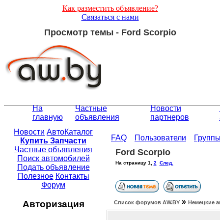
Как разместить объявление?
Связаться с нами
Просмотр темы - Ford Scorpio
На
Частные
Новости
главную
объявления
партнеров
Новости
АвтоКаталог
FAQ
Пользователи
Групп
Купить Запчасти
Частные объявления
Ford Scorpio
Поиск автомобилей
На страницу
1
,
2
След.
Подать объявление
Полезное
Контакты
Форум
»
Авторизация
Список форумов АW.BY
Немецкие а