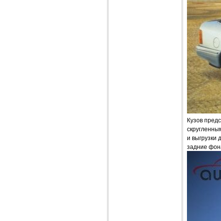
Кузов предс
скругленным
и выгрузки 
задние фон