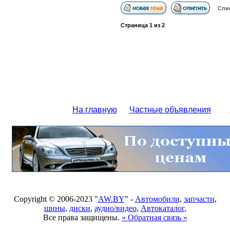
Спи
Страница
1
из
2
На главную
Частные объявления
Copyright © 2006-2023 "
AW.BY
" -
Автомобили
,
запчасти
,
шины
,
диски
,
аудио/видео
,
Автокаталог
,
Все права защищены.
» Обратная связь «