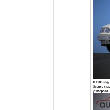
В 1986 году
Scorpio с к
универсал Sc