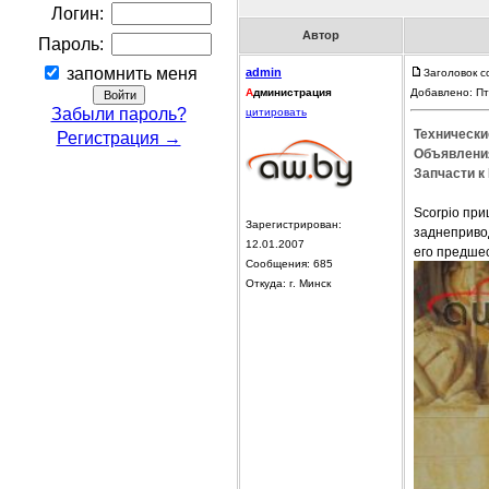
Логин:
Автор
Пароль:
запомнить меня
admin
Заголовок с
А
дминистрация
Добавлено: Пт
Забыли пароль?
цитировать
Технически
Регистрация →
Объявления
Запчасти к 
Scorpio при
Зарегистрирован:
заднеприво
12.01.2007
его предше
Сообщения: 685
Откуда: г. Минск