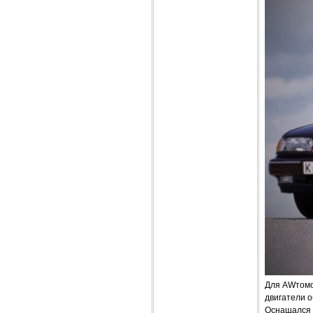
Для AWтомо
двигатели об
Оснащался о