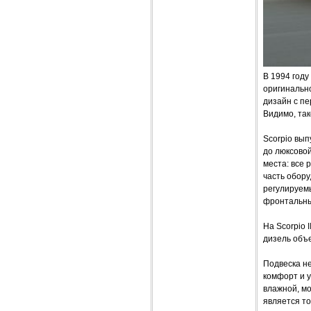
В 1994 году
оригинально
дизайн с п
Видимо, та
Scorpio вып
до люксово
места: все 
часть обор
регулируемы
фронтальны
На Scorpio I
дизель объем
Подвеска н
комфорт и 
влажной, м
является то