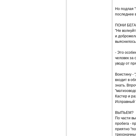
Но подлая "
последнее в
ПОНИ БЕГА
"Не волнуйт
и доброжела
выяснилось,
- Это особ
человек за 
уводу от п
Воистину - 
входит в об
знать. Впро
"матизоводо
Кастер и ра
Исправный "
ВЫПЬЕМ?
По части вы
пробега - п
приятно "по
трехзначные