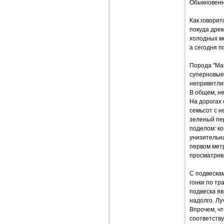
Обыкновенн
Как говорит
покуда дрем
холодных ме
а сегодня п
Порода "Мат
суперновые 
неприветлив
В общем, не
На дорогах 
семьсот с н
зеленый пер
поделом: к
унизительн
первом метр
просматрива
С подвескам
гонки по тр
подвеска яв
надолго. Лу
Впрочем, чт
соответству