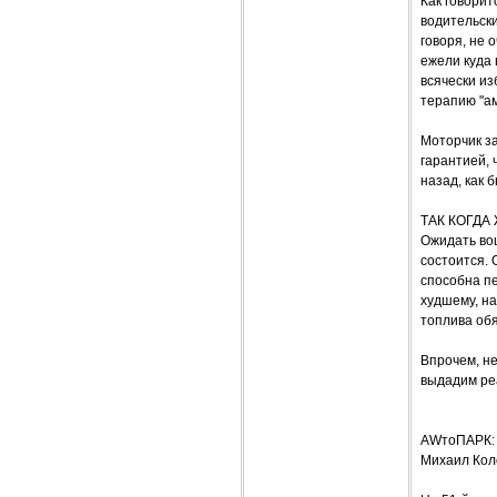
Как говорит
водительски
говоря, не 
ежели куда 
всячески из
терапию "ам
Моторчик за
гарантией, 
назад, как 
ТАК КОГДА
Ожидать воц
состоится.
способна пе
худшему, на
топлива обя
Впрочем, не
выдадим реа
AWтоПАРК: 
Михаил Кол