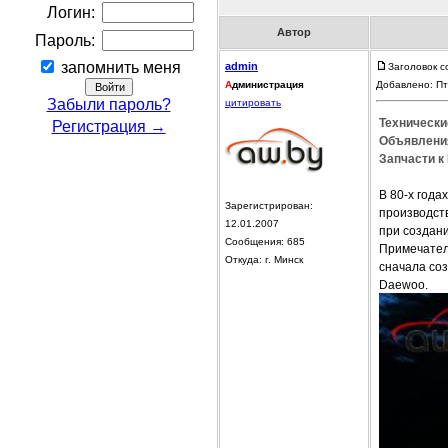
Логин:
Автор
Пароль:
запомнить меня
admin
Заголовок с
А
дминистрация
Добавлено: Пт
Забыли пароль?
цитировать
Технически
Регистрация →
Объявления
Запчасти к
В 80-х года
Зарегистрирован:
производств
12.01.2007
при создани
Сообщения: 685
Примечатель
Откуда: г. Минск
сначала соз
Daewoo.