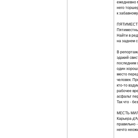
ежедневно м
него торшер
к забавному
ПЯТИМЕСТН
Пятиместный
Найти в ред
на заднем с
В репортажа
эдакий свис
последним х
один хороши
место перед
человек. Пр
кто-то взду
рабочее вре
асфальт пер
Так что - б
МЕСТЬ МИ
Карьера д'А
правильно -
нечто неожи