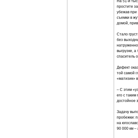
На 51-й ты
простите за
убежав при 
съемки в жу
домой, прив
Стало груст
без выходны
натруженно 
выгрузке, а
спаситель 
Дефект оказ
той самой г
«матизик» в
– С этим «у
его с таким
достойное з
Задачу вып
пробежки: п
на югославс
90 000 км 