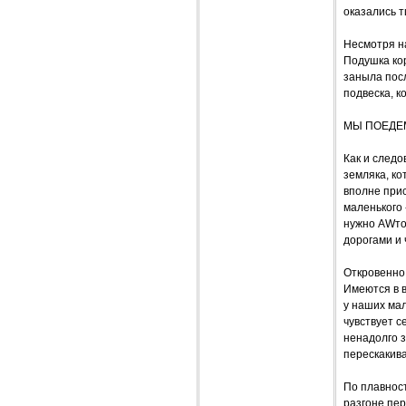
оказались 
Несмотря на
Подушка кор
заныла посл
подвеска, к
МЫ ПОЕДЕ
Как и следо
земляка, к
вполне прис
маленького 
нужно AWто
дорогами и
Откровенно 
Имеются в в
у наших мал
чувствует с
ненадолго 
перескакив
По плавнос
разгоне пер