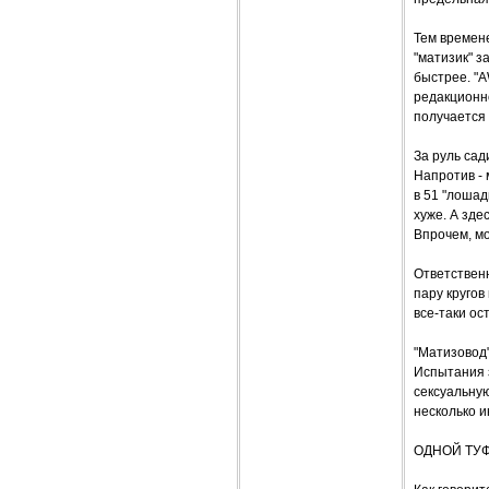
Тем времене
"матизик" з
быстрее. "A
редакционно
получается 
За руль сад
Напротив - 
в 51 "лошад
хуже. А зде
Впрочем, мо
Ответствен
пару кругов
все-таки ос
"Матизовод"
Испытания з
сексуальную
несколько и
ОДНОЙ ТУ