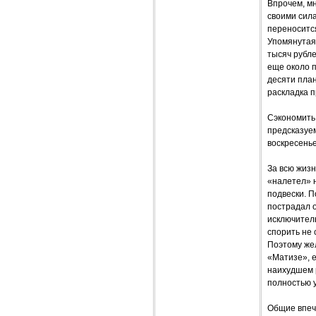
Впрочем, мн
своими сил
переносится
Упомянутая 
тысяч рубл
еще около п
десяти план
раскладка п
Сэкономить 
предсказуе
воскресенье
За всю жизн
«налетел» н
подвески. П
пострадал о
исключитель
спорить не 
Поэтому же
«Матизе», е
наихудшем р
полностью 
Общие впеч