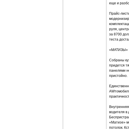
еще и разб
Прайс-листы
модернизир
комплектац
руля, цент
за 8700 дол
теста доста
«МАТИЗЫ»
Собраны куз
придется т
панелями н
пристойно.
Единственн
AWтомобиль
практичност
Внутренняя 
водителя в 
Беспристра
«Матизе» ме
потолок. Кс