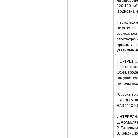
на загородн
120-130 км/
и однозначе
Несколько н
не утомляю
возможности
злоупотребл
прикрывающ
уязвимые д
ПОРТРЕТ 
На отечеств
Одни, вроде
получается 
по трем мо
"Сузуки-Вэго
" Хёндэ Атос
ВАЗ-1113 "Ок
ИНТЕРЕСН
1. Аккумуля
2. Расклад
3. Кондицио