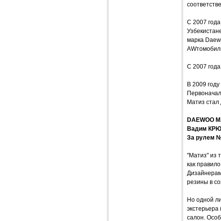
соответстве
С 2007 года
Узбекистан
марка Daewo
AWтомобили
С 2007 год
В 2009 году
Первоначаль
Матиз стал 
DAEWOO MA
Вадим КР
За рулем №
"Матиз" из 
как правило
Дизайнерам 
резины в с
Но одной л
экстерьера 
салон. Осо