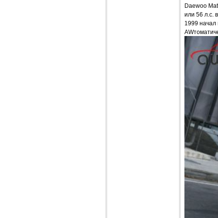
Daewoo Mati
или 56 л.с.
1999 начал 
AWтоматиче