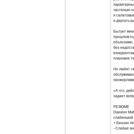
характерны
частенько н
и салатовым
и дергать 
Бытует мне
прошлом год
объяснимо, 
без недост
конкурентам
плановое т
Но любят «м
обслуживан
прожорливе
«А что, дей
задает вопр
РЕЗЮМЕ
Daewoo Mati
слабенькой 
+ Бензин АИ
- Слабая э