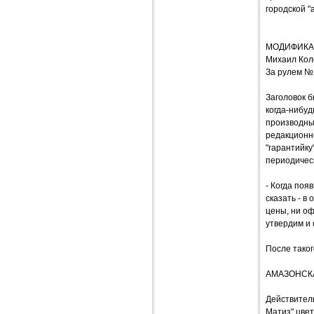
городской "
МОДИФИКАЦ
Михаил Кол
За рулем №
Заголовок б
когда-нибу
производные
редакционно
"гарантийку
периодическ
- Когда поя
сказать - в
цены, ни о
утвердим и 
После тако
АМАЗОНСК
Действитель
Матиз" цвет