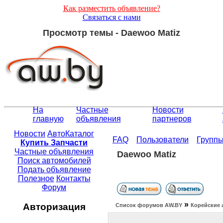
Как разместить объявление?
Связаться с нами
Просмотр темы - Daewoo Matiz
На
Частные
Новости
главную
объявления
партнеров
Новости
АвтоКаталог
FAQ
Пользователи
Групп
Купить Запчасти
Частные объявления
Daewoo Matiz
Поиск автомобилей
Подать объявление
Полезное
Контакты
Форум
»
Авторизация
Список форумов АW.BY
Корейские 