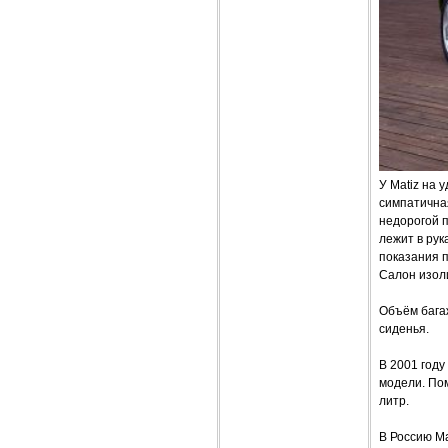
У Matiz на 
симпатичная
недорогой 
лежит в рук
показания п
Салон изол
Объём багаж
сиденья.
В 2001 году
модели. Пом
литр.
В Россию Ma