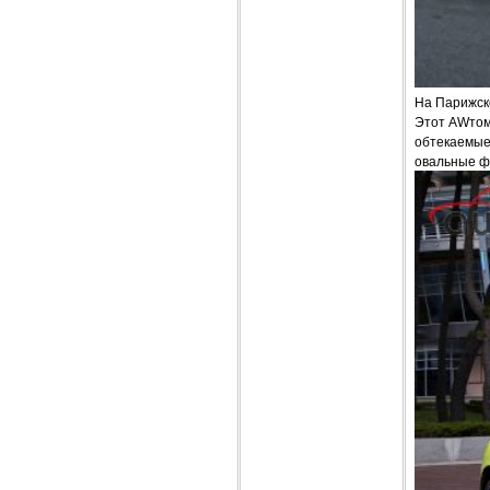
На Парижск
Этот AWтом
обтекаемые
овальные ф