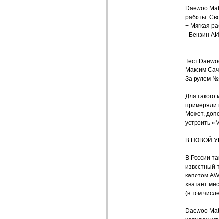
Daewoo Mat
работы. Сво
+ Мягкая ра
- Бензин АИ
Тест Daewoo
Максим Сач
За рулем №
Для такого 
примеряли 
Может, доп
устроить «
В НОВОЙ У
В России т
известный т
капотом AW
хватает мес
(в том числ
Daewoo Mati