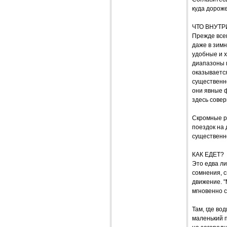
куда дороже
ЧТО ВНУТР
Прежде всег
даже в зимн
удобные и х
диапазоны 
оказывается
существенн
они явные 
здесь сове
Скромные р
поездок на 
существенно
КАК ЕДЕТ?
Это едва ли
сомнения, с
движение. "
мгновенно 
Там, где в
маленький п