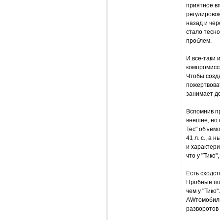
приятное в
регулировок
назад и чер
стало тесно
проблем.
И все-таки 
компромиссы
Чтобы созда
пожертвоват
занимает д
Вспомнив пр
внешне, но 
Тес" объемо
41 л. с., а
и характери
что у "Тико
Есть сходст
Пробные пое
чем у "Тико
AWтомобильч
разворотов 