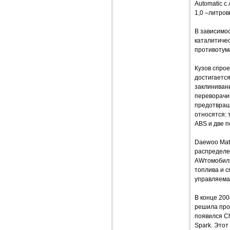
Automatic с
1,0 –литров
В зависимос
каталитичес
противотума
Кузов спрое
достигаетс
заклиниван
переворачи
предотвращ
относятся:
ABS и две 
Daewoo Mat
распределе
AWтомобиля
топлива и 
управляема
В конце 20
решила про
появился Ch
Spark. Этот