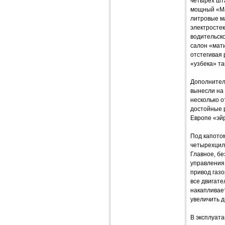
четырех шт
мощный «Ма
литровые м
электростек
водительско
салон «мати
отстегивая 
«узбека» так
Дополнител
вынесли на 
несколько о
достойные 
Европе «эй
Под капото
четырехцил
Главное, бе
управления 
привод газо
все двигат
накапливает
увеличить 
В эксплуата