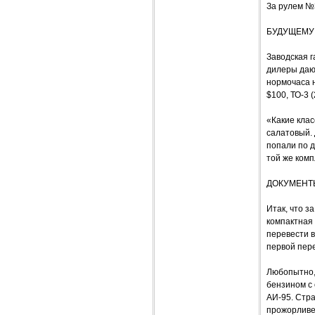
За рулем №
БУДУЩЕМУ
Заводская г
дилеры дают
нормочаса н
$100, ТО-3 (
«Какие клас
салатовый. 
попали по д
той же комп
ДОКУМЕНТ
Итак, что 
компактная 
перевести в
первой пере
Любопытно,
бензином с
АИ-95. Стра
прожорливее