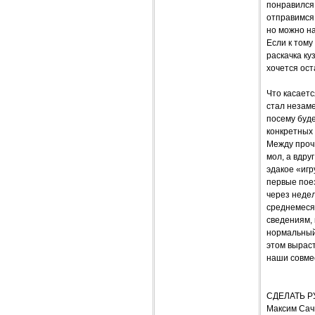
понравился
отправимся 
но можно на
Если к тому
раскачка ку
хочется ост
Что касаетс
стал незаме
посему буде
конкретных 
Между прочи
мол, а вдру
эдакое «игр
первые пое
через неде
среднемесяч
сведениям, 
нормальный
этом выраст
наши совме
СДЕЛАТЬ Р
Максим Сач