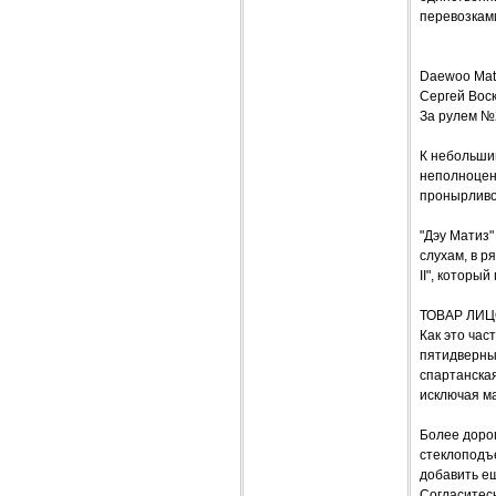
перевозкам
Daewoo Mat
Сергей Вос
За рулем №
К небольшим
неполноцен
пронырливо
"Дэу Матиз"
слухам, в р
II", которы
ТОВАР ЛИ
Как это час
пятидверны
спартанская
исключая ма
Более доро
стеклоподъе
добавить ещ
Согласитесь