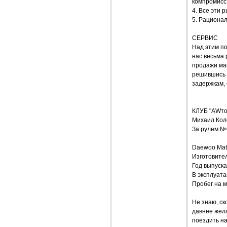
компромисс
4. Все эти 
5. Рационал
СЕРВИС
Над этим по
нас весьма 
продажи маш
решившись 
задержкам,
КЛУБ "AWт
Михаил Кол
За рулем №
Daewoo Mat
Изготовите
Год выпуска
В эксплуата
Пробег на м
Не знаю, ск
давнее жел
поездить на