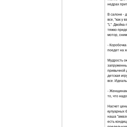
недрах при
В салоне - 
все, "как у
"L". Двойка 
тяжко приде
мотор, сним
- Коробочка
поедет на х
Мудрость ок
запруженны
привычной 
детская игр
все. Идеаль
- Женщинам 
то, что над
Насчет цен
кулуарных б
наша "амаз
есть кондиц
предельная 