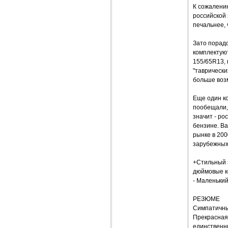
К сожалению
российской 
печальнее, 
Зато порадо
комплектую
155/65R13, 
"таврически
больше воз
Еще один ко
пообещали, 
значит - ро
бензине. Ва
рынке в 200
зарубежных
+Стильный э
дюймовые к
- Маленький
РЕЗЮМЕ
Симпатичный
Прекрасная 
единственн