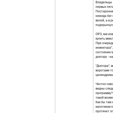
Владельцы В
первых пяти
Посторонни
некогда бег
вялой, а в 
подпрыгнул 
ОРЗ, как из
купить микс
При очеред
инжектора",
состоянии м
доктору - на
"Доктора", 
воротами то
цилиндрикам
Честно гово
видны следы
программу? 
такой возм
Как бы там 
капотиком п
протянет эт