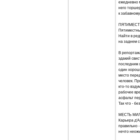
ежедневно м
него торшер
к забавному
ПЯТИМЕСТН
Пятиместный
Найти в ред
на заднем с
В репортажа
эдакий свис
последним х
один хороши
место перед
человек. Пр
кто-то взду
рабочее вре
асфальт пер
Так что - б
МЕСТЬ МИ
Карьера д'А
правильно -
нечто неожи