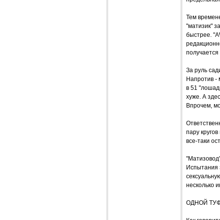
Тем времене
"матизик" з
быстрее. "A
редакционно
получается 
За руль сад
Напротив - 
в 51 "лошад
хуже. А зде
Впрочем, мо
Ответствен
пару кругов
все-таки ос
"Матизовод"
Испытания з
сексуальную
несколько и
ОДНОЙ ТУ