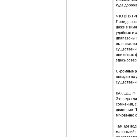
куда дороже
ЧТО ВНУТР
Прежде всег
даже в зимн
удобные и х
диапазоны 
оказывается
существенн
они явные 
здесь сове
Скромные р
поездок на 
существенно
КАК ЕДЕТ?
Это едва ли
сомнения, с
движение. "
мгновенно 
Там, где в
маленький п