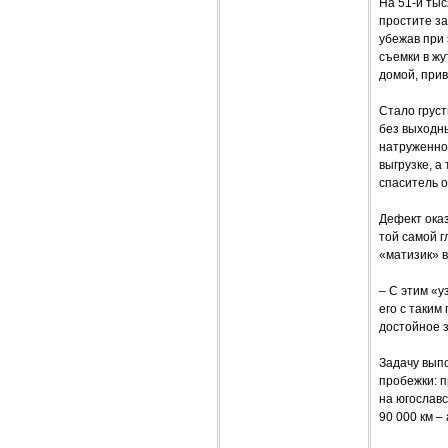
На 51-й ты
простите за
убежав при 
съемки в жу
домой, прив
Стало груст
без выходны
натруженно 
выгрузке, а
спаситель 
Дефект оказ
той самой г
«матизик» в
– С этим «у
его с таким
достойное з
Задачу вып
пробежки: п
на югославс
90 000 км 