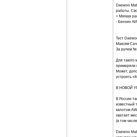
Daewoo Mat
работы. Сво
+ Мягкая ра
- Бензин АИ
Тест Daewoo
Максим Сач
За рулем №
Для такого 
примеряли 
Может, доп
устроить «
В НОВОЙ У
В России т
известный т
капотом AW
хватает мес
(в том числ
Daewoo Mati