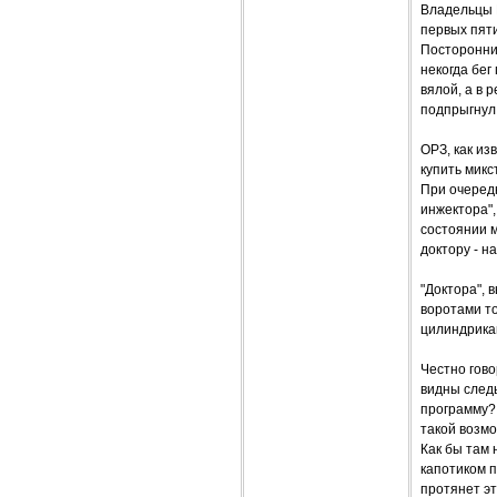
Владельцы В
первых пяти
Посторонни
некогда бег
вялой, а в 
подпрыгнул 
ОРЗ, как из
купить микс
При очеред
инжектора",
состоянии м
доктору - на
"Доктора", 
воротами то
цилиндрикам
Честно гово
видны следы
программу? 
такой возм
Как бы там 
капотиком п
протянет эт