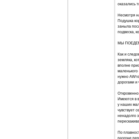
оказались 
Несмотря на
Подушка кор
заныла посл
подвеска, к
МЫ ПОЕДЕ
Как и следо
земляка, к
вполне прис
маленького 
нужно AWто
дорогами и
Откровенно 
Имеются в в
у наших мал
чувствует с
ненадолго 
перескакив
По плавнос
разгоне пер