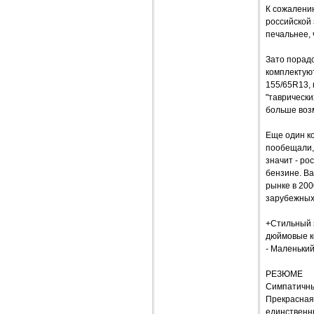
К сожалению
российской 
печальнее, 
Зато порадо
комплектую
155/65R13, 
"таврически
больше воз
Еще один ко
пообещали, 
значит - ро
бензине. Ва
рынке в 200
зарубежных
+Стильный э
дюймовые к
- Маленький
РЕЗЮМЕ
Симпатичный
Прекрасная 
единственн