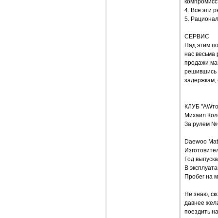
компромисс
4. Все эти 
5. Рационал
СЕРВИС
Над этим по
нас весьма 
продажи маш
решившись 
задержкам,
КЛУБ "AWт
Михаил Кол
За рулем №
Daewoo Mat
Изготовите
Год выпуска
В эксплуата
Пробег на м
Не знаю, ск
давнее жел
поездить на