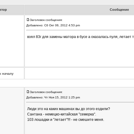
втор
Сообщение
Заголовок сообщения:
Добавлено: Сб Окт 06, 2012 4:53 pm
взял 83г для замены матора в бусе а оказалась пуля, летает та
к началу
Заголовок сообщения:
Добавлено: Чт Ноя 15, 2012 1:25 pm
Люди это на каких машинах вы до этого ездили?
Сантана - немецко-китайская "семерка".
103 лошадки и "летает"!!! - не смешите меня.