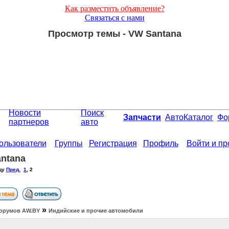
Как разместить объявление?
Связаться с нами
Просмотр темы - VW Santana
Новости
Поиск
Запчасти
АвтоКаталог
Фо
партнеров
авто
ользователи
Группы
Регистрация
Профиль
Войти и п
ntana
цу
Пред.
1
,
2
»
орумов АW.BY
Индийские и прочие автомобили