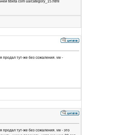
ей tibeta com ua/category_15.html
я продал тут-же без сожаления. vw -
я продал тут-же без сожаления. vw - это