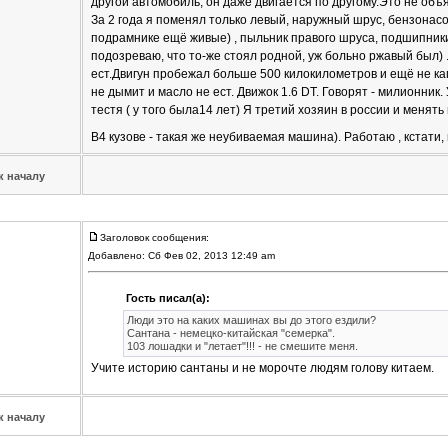
другой автомобиль, он даже двигается по другому.Это не объя
За 2 года я поменял только левый, наружный шрус, бензонасос
подрамнике ещё живые) , пыльник правого шруса, подшипник
подозреваю, что то-же стоял родной, уж больно ржавый был) .
ест.Двигун пробежал больше 500 килокилометров и ещё не ка
не дымит и масло не ест. Движок 1.6 DT. Говорят - милионник.
тестя ( у того была14 лет) Я третий хозяин в россии и менять 
B4 кузове - такая же неубиваемая машина). Работаю , кстати, н
к началу
Заголовок сообщения:
Добавлено: Сб Фев 02, 2013 12:49 am
Гость писал(а):
Люди это на каких машинах вы до этого ездили?
Сантана - немецко-китайская "семерка".
103 лошадки и "летает"!!! - не смешите меня.
Учите историю сантаны и не морочте людям голову китаем.
к началу