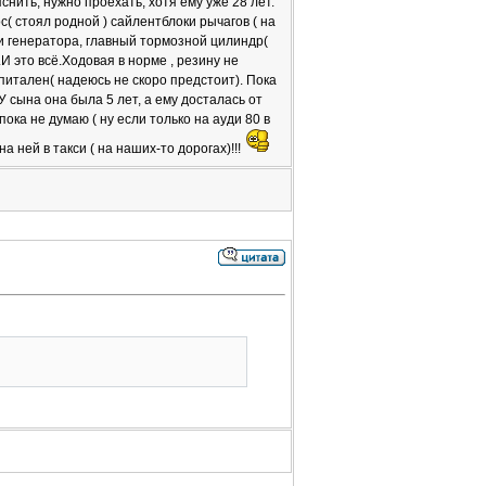
снить, нужно проехать, хотя ему уже 28 лет.
( стоял родной ) сайлентблоки рычагов ( на
и генератора, главный тормозной цилиндр(
И это всё.Ходовая в норме , резину не
питален( надеюсь не скоро предстоит). Пока
 У сына она была 5 лет, а ему досталась от
пока не думаю ( ну если только на ауди 80 в
а ней в такси ( на наших-то дорогах)!!!