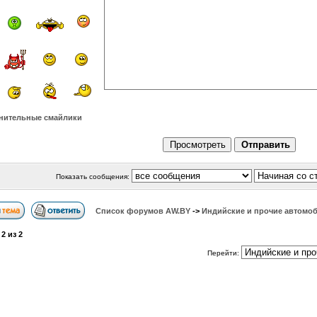
нительные смайлики
Показать сообщения:
Список форумов АW.BY
->
Индийские и прочие автомо
а
2
из
2
Перейти: