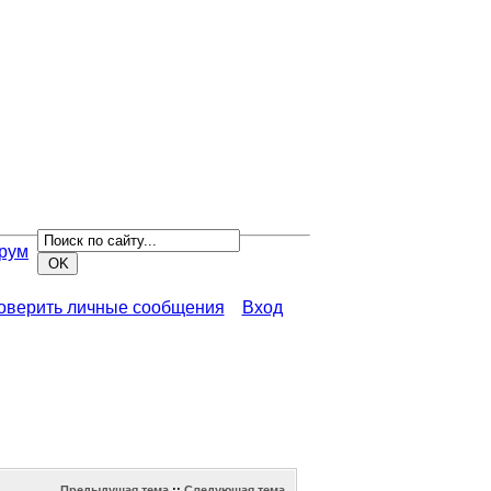
рум
роверить личные сообщения
Вход
Предыдущая тема
::
Следующая тема