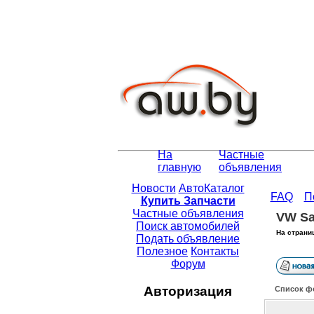
На
Частные
главную
объявления
Новости
АвтоКаталог
FAQ
П
Купить Запчасти
Частные объявления
VW Sa
Поиск автомобилей
На страни
Подать объявление
Полезное
Контакты
Форум
Авторизация
Список ф