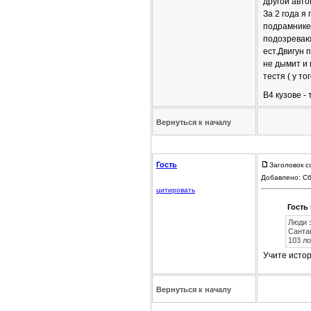
другой авто
За 2 года я
подрамнике
подозреваю,
ест.Двигун 
не дымит и 
тестя ( у т
B4 кузове -
Вернуться к началу
Гость
Заголовок с
Добавлено: Сб
цитировать
Гость 
Люди 
Сантан
103 ло
Учите истор
Вернуться к началу