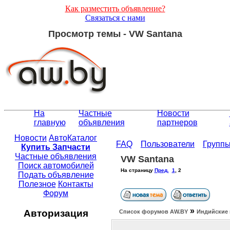
Как разместить объявление?
Связаться с нами
Просмотр темы - VW Santana
На
Частные
Новости
главную
объявления
партнеров
Новости
АвтоКаталог
FAQ
Пользователи
Групп
Купить Запчасти
Частные объявления
VW Santana
Поиск автомобилей
На страницу
Пред.
1
,
2
Подать объявление
Полезное
Контакты
Форум
»
Авторизация
Список форумов АW.BY
Индийские 