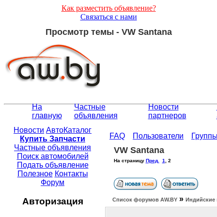
Как разместить объявление?
Связаться с нами
Просмотр темы - VW Santana
На
Частные
Новости
главную
объявления
партнеров
Новости
АвтоКаталог
FAQ
Пользователи
Групп
Купить Запчасти
Частные объявления
VW Santana
Поиск автомобилей
На страницу
Пред.
1
,
2
Подать объявление
Полезное
Контакты
Форум
»
Авторизация
Список форумов АW.BY
Индийские 