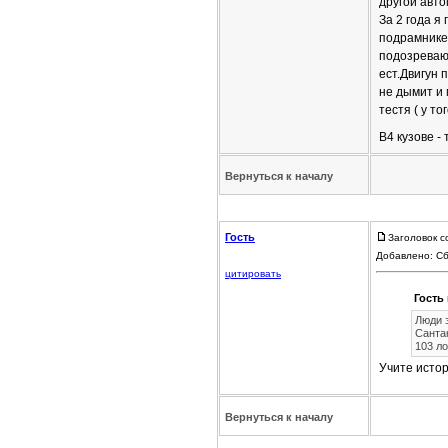
другой авто
За 2 года я
подрамнике
подозреваю,
ест.Двигун 
не дымит и 
тестя ( у т
B4 кузове -
Вернуться к началу
Гость
Заголовок с
Добавлено: Сб
цитировать
Гость 
Люди 
Сантан
103 ло
Учите истор
Вернуться к началу