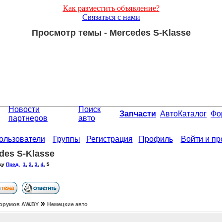
Как разместить объявление?
Связаться с нами
Просмотр темы - Mercedes S-Klasse
Новости
Поиск
Запчасти
АвтоКаталог
Фо
партнеров
авто
ользователи
Группы
Регистрация
Профиль
Войти и п
des S-Klasse
цу
Пред.
1
,
2
,
3
,
4
,
5
»
орумов АW.BY
Немецкие авто