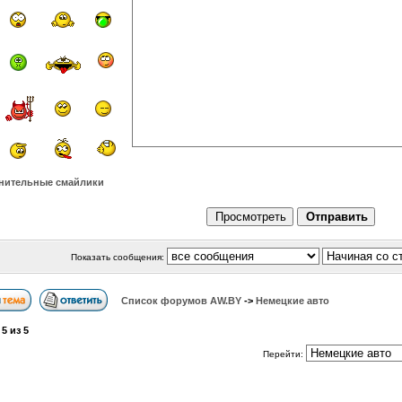
нительные смайлики
Показать сообщения:
Список форумов АW.BY
->
Немецкие авто
а
5
из
5
Перейти: