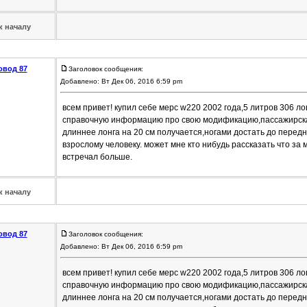
к началу
овод 87
Заголовок сообщения:
Добавлено: Вт Дек 06, 2016 6:59 pm
всем привет! купил себе мерс w220 2002 года,5 литров 306 л
справочную информацию про свою модификацию,пассажирская
длиннее лонга на 20 см получается,ногами достать до перед
взрослому человеку. может мне кто нибудь рассказать что за 
встречал больше.
к началу
овод 87
Заголовок сообщения:
Добавлено: Вт Дек 06, 2016 6:59 pm
всем привет! купил себе мерс w220 2002 года,5 литров 306 л
справочную информацию про свою модификацию,пассажирская
длиннее лонга на 20 см получается,ногами достать до перед