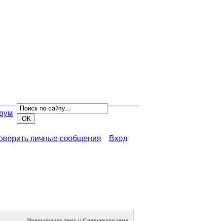
рум
роверить личные сообщения
Вход
Предыдущая тема
::
Следующая тема