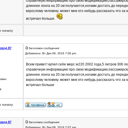
справочную информацию про свою модификацию,пассажирская
длиннее лонга на 20 см получается,ногами достать до перед
взрослому человеку. может мне кто нибудь рассказать что за 
встречал больше.
к началу
овод 87
Заголовок сообщения:
Добавлено: Вт Дек 06, 2016 7:06 pm
Всем привет! купил себе мерс w220 2002 года,5 литров 306 л
справочную информацию про свою модификацию,пассажирская
длиннее лонга на 20 см получается,ногами достать до перед
ован:
взрослому человеку. может мне кто нибудь рассказать что за 
встречал больше
4
к началу
овод 87
Заголовок сообщения:
Добавлено: Вт Дек 06, 2016 7:07 pm