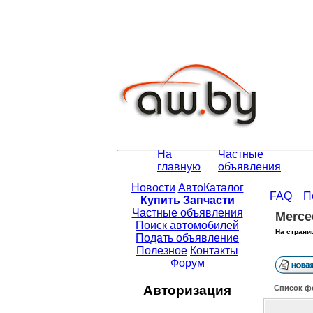
На
Частные
главную
объявления
Новости
АвтоКаталог
FAQ
П
Купить Запчасти
Частные объявления
Merce
Поиск автомобилей
На страни
Подать объявление
Полезное
Контакты
Форум
Авторизация
Список ф