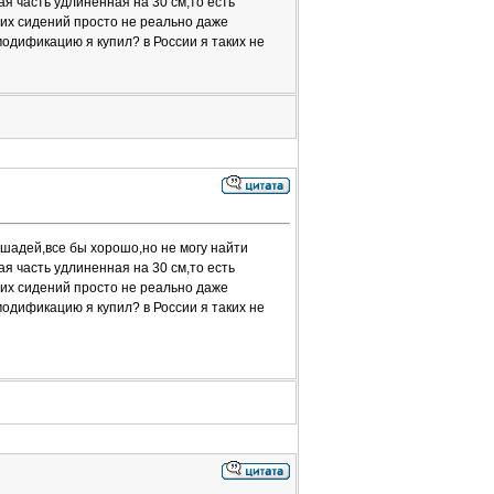
 часть удлиненная на 30 см,то есть
них сидений просто не реально даже
модификацию я купил? в России я таких не
ошадей,все бы хорошо,но не могу найти
 часть удлиненная на 30 см,то есть
них сидений просто не реально даже
модификацию я купил? в России я таких не