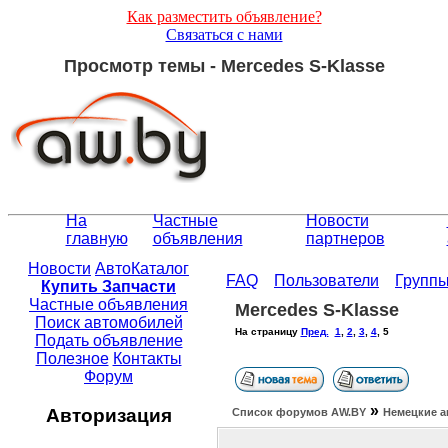
Как разместить объявление?
Связаться с нами
Просмотр темы - Mercedes S-Klasse
На
Частные
Новости
главную
объявления
партнеров
Новости
АвтоКаталог
FAQ
Пользователи
Групп
Купить Запчасти
Частные объявления
Mercedes S-Klasse
Поиск автомобилей
На страницу
Пред.
1
,
2
,
3
,
4
,
5
Подать объявление
Полезное
Контакты
Форум
»
Авторизация
Список форумов АW.BY
Немецкие а