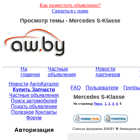
Как разместить объявление?
Связаться с нами
Просмотр темы - Mercedes S-Klasse
На
Частные
Новости
главную
объявления
партнеров
Новости
АвтоКаталог
FAQ
Пользователи
Групп
Купить Запчасти
Частные объявления
Mercedes S-Klasse
Поиск автомобилей
На страницу
Пред.
1
,
2
,
3
,
4
,
5
Подать объявление
Полезное
Контакты
Форум
»
Авторизация
Список форумов АW.BY
Немецкие а