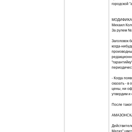
городской "
МОДИФИКАЦ
Михаил Кол
За рулем №
Заголовок б
когда-нибу
производные
редакционно
"гарантийку
периодическ
- Когда поя
сказать - в
цены, ни о
утвердим и 
После тако
АМАЗОНСК
Действитель
Матиз" цвет