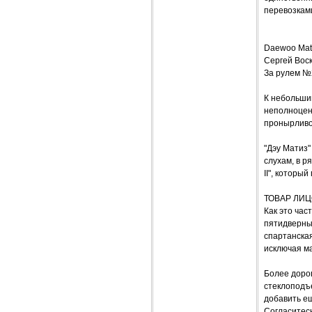
перевозкам
Daewoo Mat
Сергей Вос
За рулем №
К небольшим
неполноцен
пронырливо
"Дэу Матиз"
слухам, в р
II", которы
ТОВАР ЛИ
Как это час
пятидверны
спартанская
исключая ма
Более доро
стеклоподъе
добавить ещ
Согласитесь