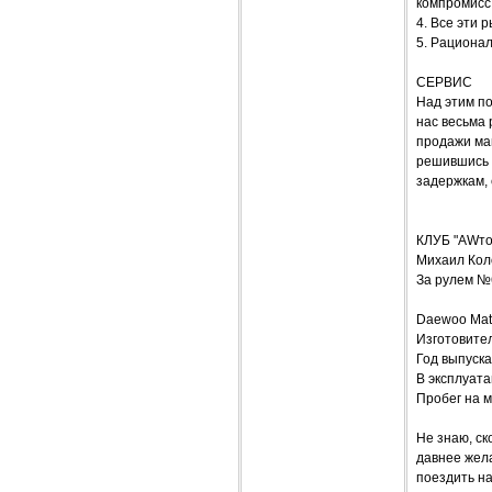
компромисс
4. Все эти 
5. Рационал
СЕРВИС
Над этим по
нас весьма 
продажи маш
решившись 
задержкам,
КЛУБ "AWт
Михаил Кол
За рулем №
Daewoo Mat
Изготовите
Год выпуска
В эксплуата
Пробег на м
Не знаю, ск
давнее жел
поездить на