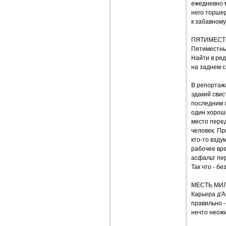
ежедневно м
него торшер
к забавному
ПЯТИМЕСТН
Пятиместный
Найти в ред
на заднем с
В репортажа
эдакий свис
последним х
один хороши
место перед
человек. Пр
кто-то взду
рабочее вре
асфальт пер
Так что - б
МЕСТЬ МИ
Карьера д'А
правильно -
нечто неожи