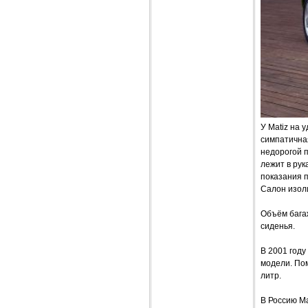
У Matiz на 
симпатичная
недорогой 
лежит в рук
показания п
Салон изол
Объём багаж
сиденья.
В 2001 году
модели. Пом
литр.
В Россию Ma