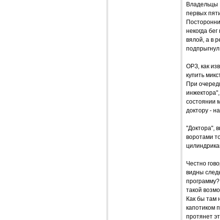
Владельцы В
первых пяти
Посторонни
некогда бег
вялой, а в 
подпрыгнул 
ОРЗ, как из
купить микс
При очеред
инжектора",
состоянии м
доктору - на
"Доктора", 
воротами то
цилиндрикам
Честно гово
видны следы
программу? 
такой возм
Как бы там 
капотиком п
протянет эт