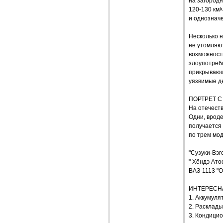
на загородн
120-130 км/
и однозначе
Несколько н
не утомляю
возможности
злоупотребл
прикрывающ
уязвимые д
ПОРТРЕТ 
На отечеств
Одни, вроде
получается 
по трем мо
"Сузуки-Вэго
" Хёндэ Атос
ВАЗ-1113 "Ок
ИНТЕРЕСН
1. Аккумуля
2. Расклад
3. Кондицио