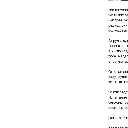
Тем времене
"матизик" з
быстрее. "A
редакционно
получается 
За руль сад
Напротив - 
в 51 "лошад
хуже. А зде
Впрочем, мо
Ответствен
пару кругов
все-таки ос
"Матизовод"
Испытания з
сексуальную
несколько и
ОДНОЙ ТУ