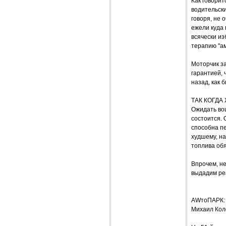
Как говорит
водительски
говоря, не 
ежели куда 
всячески из
терапию "ам
Моторчик за
гарантией, 
назад, как 
ТАК КОГДА
Ожидать воц
состоится.
способна пе
худшему, на
топлива обя
Впрочем, не
выдадим реа
AWтоПАРК: 
Михаил Кол