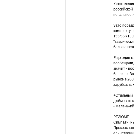
К сожалению
российской 
печальнее, 
Зато порадо
комплектую
155/65R13, 
"таврически
больше воз
Еще один ко
пообещали, 
значит - ро
бензине. Ва
рынке в 200
зарубежных
+Стильный э
дюймовые к
- Маленький
РЕЗЮМЕ
Симпатичный
Прекрасная 
единственн