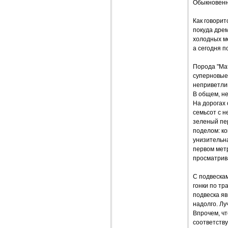
Обыкновенн
Как говорит
покуда дрем
холодных ме
а сегодня п
Порода "Мат
суперновые 
неприветлив
В общем, не
На дорогах 
семьсот с н
зеленый пер
поделом: к
унизительн
первом метр
просматрива
С подвескам
гонки по тр
подвеска яв
надолго. Лу
Впрочем, чт
соответству