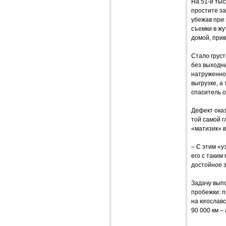
На 51-й ты
простите за
убежав при 
съемки в жу
домой, прив
Стало груст
без выходны
натруженно 
выгрузке, а
спаситель 
Дефект оказ
той самой г
«матизик» в
– С этим «у
его с таким
достойное з
Задачу вып
пробежки: п
на югославс
90 000 км 