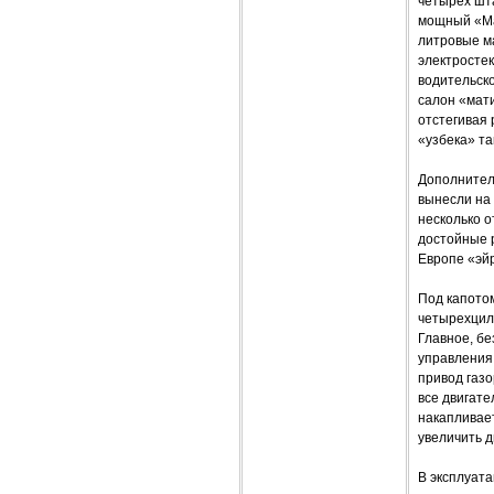
четырех шт
мощный «Ма
литровые м
электростек
водительско
салон «мати
отстегивая 
«узбека» так
Дополнител
вынесли на 
несколько о
достойные 
Европе «эй
Под капото
четырехцил
Главное, бе
управления 
привод газо
все двигат
накапливает
увеличить 
В эксплуата