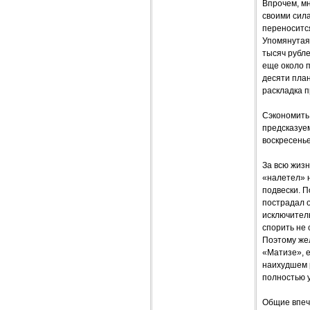
Впрочем, мн
своими сил
переносится
Упомянутая 
тысяч рубл
еще около п
десяти план
раскладка п
Сэкономить 
предсказуе
воскресенье
За всю жизн
«налетел» н
подвески. П
пострадал о
исключитель
спорить не 
Поэтому же
«Матизе», е
наихудшем р
полностью 
Общие впеч