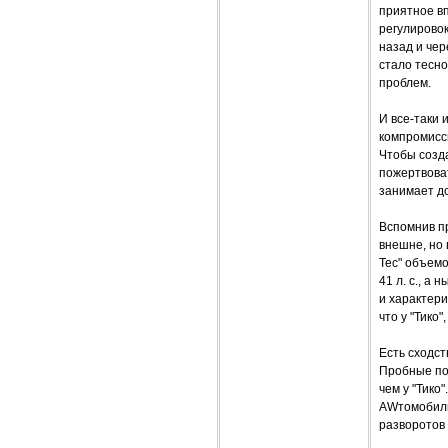
приятное в
регулировок
назад и чер
стало тесно
проблем.
И все-таки 
компромиссы
Чтобы созда
пожертвоват
занимает д
Вспомнив пр
внешне, но 
Тес" объемо
41 л. с., а
и характери
что у "Тико
Есть сходст
Пробные пое
чем у "Тико
AWтомобильч
разворотов 