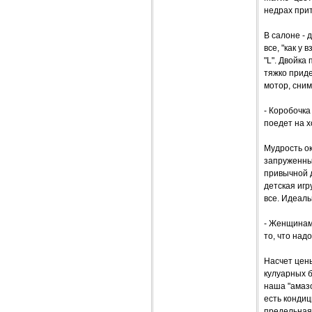
недрах при
В салоне - 
все, "как у
"L". Двойка 
тяжко приде
мотор, сним
- Коробочка
поедет на х
Мудрость ок
запруженны
привычной 
детская игр
все. Идеаль
- Женщинам 
то, что над
Насчет цен
кулуарных б
наша "амаз
есть кондиц
предельная 