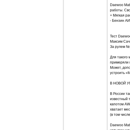
Daewoo Mat
работы. Сво
+ Мягкая ра
- Бензин АИ
Тест Daewoo
Максим Сач
За рулем №
Для такого 
примеряли 
Может, доп
устроить «
В НОВОЙ У
В России т
известный т
капотом AW
хватает мес
(в том числ
Daewoo Mati