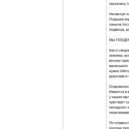
оказались 
Несмотря на
Подушка кор
заныла посл
подвеска, к
МЫ ПОЕДЕ
Как и следо
земляка, к
вполне прис
маленького 
нужно AWто
дорогами и
Откровенно 
Имеются в в
у наших мал
чувствует с
ненадолго 
перескакив
По плавнос
разгоне пер