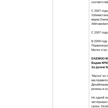
соответстве
С 2007 года
Узбекистан
марка Daewo
AWтомобили
С 2007 год
В 2009 году
Первоначаль
Матиз стал 
DAEWOO MA
Вадим КР
За рулем №
"Матиз" из 
как правило
Дизайнерам 
резины в с
Но одной л
экстерьера 
салон. Осо