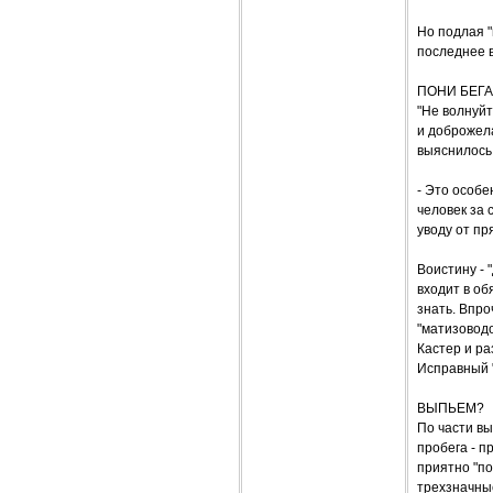
Но подлая "
последнее в
ПОНИ БЕГА
"Не волнуйт
и доброжела
выяснилось,
- Это особ
человек за 
уводу от п
Воистину - 
входит в об
знать. Впро
"матизоводо
Кастер и ра
Исправный "
ВЫПЬЕМ?
По части вы
пробега - п
приятно "по
трехзначные