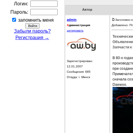
Логин:
Автор
Пароль:
запомнить меня
admin
Заголовок с
А
дминистрация
Добавлено: Пт
Забыли пароль?
цитировать
Технически
Регистрация →
Объявления
Запчасти к
В 80-х года
Зарегистрирован:
производств
12.01.2007
при создани
Сообщения: 685
Примечатель
Откуда: г. Минск
сначала соз
Daewoo.