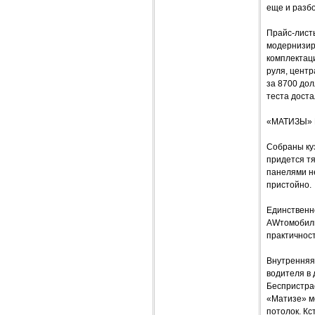
еще и разб
Прайс-листы
модернизир
комплектац
руля, цент
за 8700 дол
теста доста
«МАТИЗЫ»
Собраны куз
придется т
панелями н
пристойно.
Единственн
AWтомобиль
практичност
Внутренняя 
водителя в 
Беспристра
«Матизе» ме
потолок. Кс