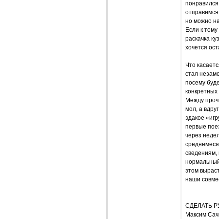
понравился
отправимся 
но можно на
Если к тому
раскачка ку
хочется ост
Что касаетс
стал незаме
посему буде
конкретных 
Между прочи
мол, а вдру
эдакое «игр
первые пое
через неде
среднемесяч
сведениям, 
нормальный
этом выраст
наши совме
СДЕЛАТЬ Р
Максим Сач