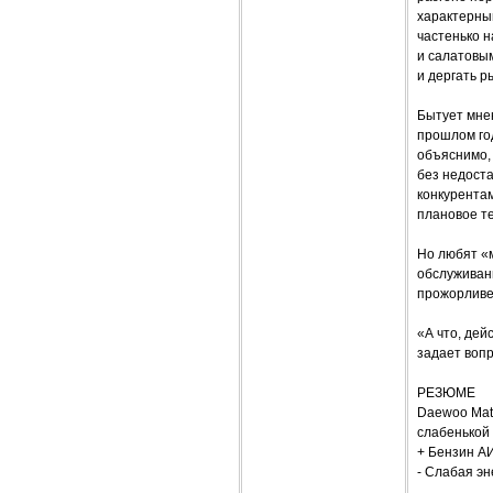
характерны
частенько н
и салатовым
и дергать 
Бытует мне
прошлом год
объяснимо, 
без недост
конкурентам
плановое т
Но любят «м
обслуживан
прожорливе
«А что, дей
задает вопр
РЕЗЮМЕ
Daewoo Mati
слабенькой 
+ Бензин АИ
- Слабая э