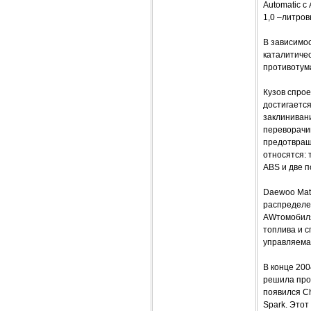
Automatic с
1,0 –литров
В зависимос
каталитичес
противотума
Кузов спрое
достигаетс
заклиниван
переворачи
предотвращ
относятся:
ABS и две 
Daewoo Mat
распределе
AWтомобиля
топлива и 
управляема
В конце 20
решила про
появился Ch
Spark. Этот