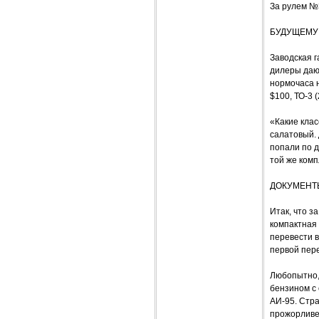
За рулем №
БУДУЩЕМУ
Заводская г
дилеры дают
нормочаса н
$100, ТО-3 (
«Какие клас
салатовый. 
попали по д
той же комп
ДОКУМЕНТ
Итак, что 
компактная 
перевести в
первой пере
Любопытно,
бензином с
АИ-95. Стра
прожорливее