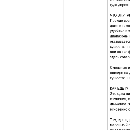
куда дороже
ЧТО ВНУТР
Прежде всег
даже в зимн
удобные и х
диапазоны 
оказывается
существенн
они явные 
здесь сове
Скромные р
поездок на 
существенно
КАК ЕДЕТ?
Это едва ли
сомнения, с
движение. "
мгновенно 
Там, где в
маленький п