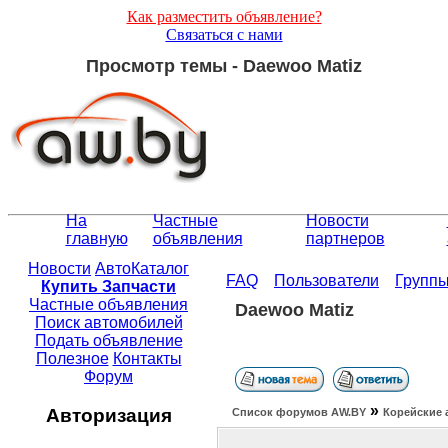
Как разместить объявление?
Связаться с нами
Просмотр темы - Daewoo Matiz
На
Частные
Новости
главную
объявления
партнеров
Новости
АвтоКаталог
FAQ
Пользователи
Групп
Купить Запчасти
Частные объявления
Daewoo Matiz
Поиск автомобилей
Подать объявление
Полезное
Контакты
Форум
»
Авторизация
Список форумов АW.BY
Корейские 