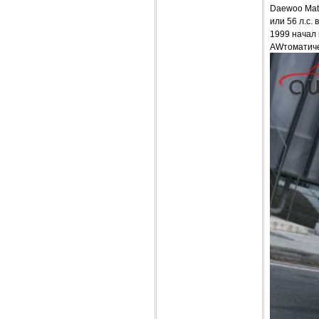
Daewoo Mati
или 56 л.с.
1999 начал 
AWтоматиче