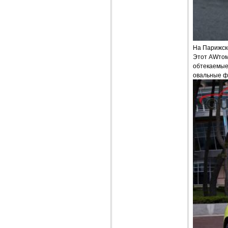
На Парижск
Этот AWтом
обтекаемые
овальные ф