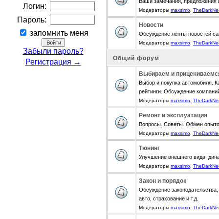
Ваши замечания, предложения 
Логин:
Модераторы
maxsimo
,
TheDarkNe
Пароль:
Новости
запомнить меня
Обсуждение ленты новостей са
Модераторы
maxsimo
,
TheDarkNe
Забыли пароль?
Общий форум
Регистрация →
Выбираем и прицениваемс
Выбор и покупка автомобиля. К
рейтинги. Обсуждение компани
Модераторы
maxsimo
,
TheDarkNe
Ремонт и эксплуатация
Вопросы. Советы. Обмен опыт
Модераторы
maxsimo
,
TheDarkNe
Тюнинг
Улучшение внешнего вида, дина
Модераторы
maxsimo
,
TheDarkNe
Закон и порядок
Обсуждение законодательства, 
авто, страхование и т.д.
Модераторы
maxsimo
,
TheDarkNe