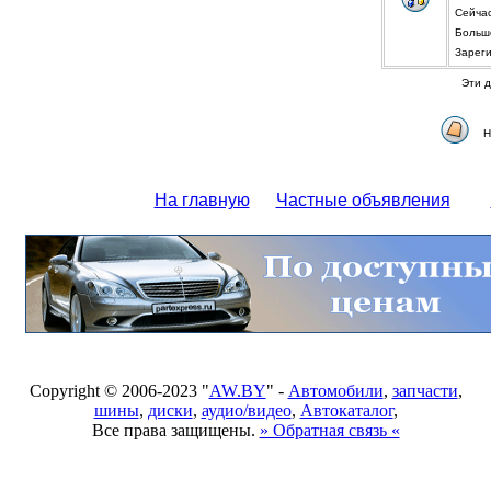
Сейча
Больше
Зареги
Эти д
Н
На главную
Частные объявления
Copyright © 2006-2023 "
AW.BY
" -
Автомобили
,
запчасти
,
шины
,
диски
,
аудио/видео
,
Автокаталог
,
Все права защищены.
» Обратная связь «