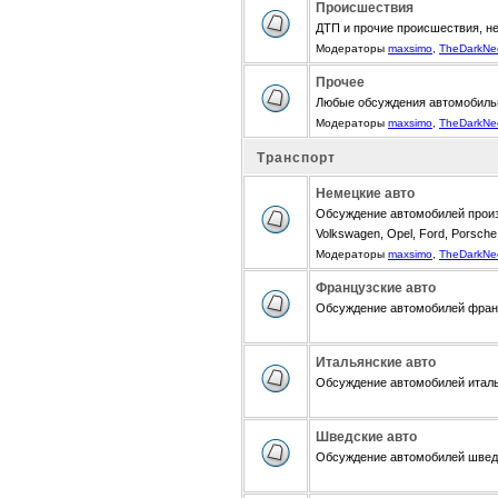
Происшествия
ДТП и прочие происшествия, н
Модераторы
maxsimo
,
TheDarkNe
Прочее
Любые обсуждения автомобиль
Модераторы
maxsimo
,
TheDarkNe
Транспорт
Немецкие авто
Обсуждение автомобилей произ
Volkswagen, Opel, Ford, Porsche,
Модераторы
maxsimo
,
TheDarkNe
Французские авто
Обсуждение автомобилей францу
Итальянские авто
Обсуждение автомобилей итальян
Шведские авто
Обсуждение автомобилей шведск