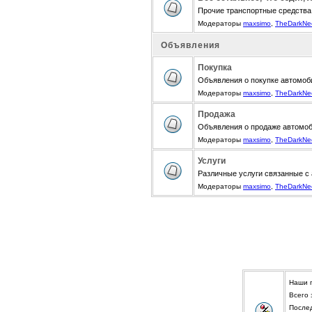
Прочие транспортные средства
Модераторы
maxsimo
,
TheDarkNe
Объявления
Покупка
Объявления о покупке автомоби
Модераторы
maxsimo
,
TheDarkNe
Продажа
Объявления о продаже автомоби
Модераторы
maxsimo
,
TheDarkNe
Услуги
Различные услуги связанные с
Модераторы
maxsimo
,
TheDarkNe
Наши 
Всего
После