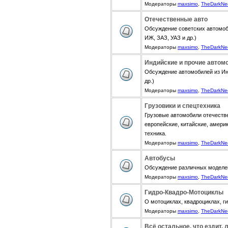
Модераторы
maxsimo
,
TheDarkNe
Отечественные авто
Обсуждение советских автомоб
ИЖ, ЗАЗ, УАЗ и др.)
Модераторы
maxsimo
,
TheDarkNe
Индийские и прочие автом
Обсуждение автомобилей из Инди
др.)
Модераторы
maxsimo
,
TheDarkNe
Грузовики и спецтехника
Грузовые автомобили отечестве
европейские, китайские, амери
техника.
Модераторы
maxsimo
,
TheDarkNe
Автобусы
Обсуждение различных моделе
Модераторы
maxsimo
,
TheDarkNe
Гидро-Квадро-Мотоциклы
О мотоциклах, квадроциклах, г
Модераторы
maxsimo
,
TheDarkNe
Всё остальное, что ездит, 