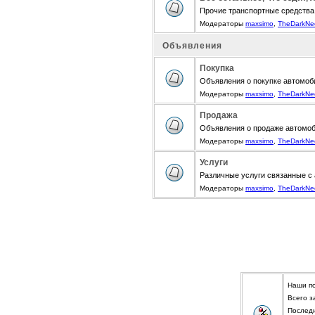
Прочие транспортные средства
Модераторы
maxsimo
,
TheDarkNe
Объявления
Покупка
Объявления о покупке автомоби
Модераторы
maxsimo
,
TheDarkNe
Продажа
Объявления о продаже автомоби
Модераторы
maxsimo
,
TheDarkNe
Услуги
Различные услуги связанные с
Модераторы
maxsimo
,
TheDarkNe
Наши п
Всего з
Послед