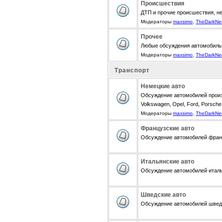
Происшествия
ДТП и прочие происшествия, н
Модераторы
maxsimo
,
TheDarkNe
Прочее
Любые обсуждения автомобиль
Модераторы
maxsimo
,
TheDarkNe
Транспорт
Немецкие авто
Обсуждение автомобилей произ
Volkswagen, Opel, Ford, Porsche,
Модераторы
maxsimo
,
TheDarkNe
Французские авто
Обсуждение автомобилей францу
Итальянские авто
Обсуждение автомобилей итальян
Шведские авто
Обсуждение автомобилей шведск