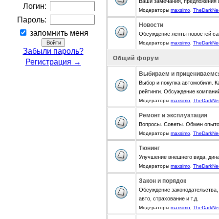
Ваши замечания, предложения 
Логин:
Модераторы
maxsimo
,
TheDarkNe
Пароль:
Новости
запомнить меня
Обсуждение ленты новостей са
Модераторы
maxsimo
,
TheDarkNe
Забыли пароль?
Общий форум
Регистрация →
Выбираем и прицениваемс
Выбор и покупка автомобиля. К
рейтинги. Обсуждение компани
Модераторы
maxsimo
,
TheDarkNe
Ремонт и эксплуатация
Вопросы. Советы. Обмен опыт
Модераторы
maxsimo
,
TheDarkNe
Тюнинг
Улучшение внешнего вида, дина
Модераторы
maxsimo
,
TheDarkNe
Закон и порядок
Обсуждение законодательства, 
авто, страхование и т.д.
Модераторы
maxsimo
,
TheDarkNe