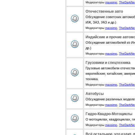
Модераторы
maxsimo
,
TheDarkNe
Отечественные авто
Обсуждение советских автомоб
ИЖ, ЗАЗ, УАЗ и др.)
Модераторы
maxsimo
,
TheDarkNe
Индийские и прочие автом
Обсуждение автомобилей из Инди
др.)
Модераторы
maxsimo
,
TheDarkNe
Грузовики и спецтехника
Грузовые автомобили отечестве
европейские, китайские, амери
техника.
Модераторы
maxsimo
,
TheDarkNe
Автобусы
Обсуждение различных моделе
Модераторы
maxsimo
,
TheDarkNe
Гидро-Квадро-Мотоциклы
О мотоциклах, квадроциклах, г
Модераторы
maxsimo
,
TheDarkNe
Всё остальное, что ездит, 