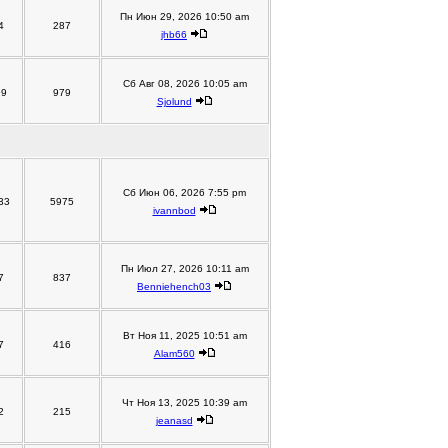
Пн Июн 29, 2026 10:50 am
4
287
jhb66
Сб Авг 08, 2026 10:05 am
99
979
Sjolund
Сб Июн 06, 2026 7:55 pm
33
5975
ivannbod
Пн Июл 27, 2026 10:11 am
7
837
Benniehench03
Вт Ноя 11, 2025 10:51 am
7
416
Alam560
Чт Ноя 13, 2025 10:39 am
2
215
jeanasd