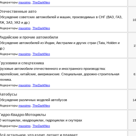
Модераторы
maxsimo
,
TheDarkNeo
Отечественные авто
Обсуждение советских автомобилей и машин, производимых в СНГ (ВАЗ, ГАЗ,
1
ИЖ, ЗАЗ, УАЗ и др.)
Модераторы
maxsimo
,
TheDarkNeo
Индийские и прочие автомобили
Обсуждение автомобилей из Индии, Австралии и других стран (Tata, Holden и
1
др.)
Модераторы
maxsimo
,
TheDarkNeo
Грузовики и спецтехника
Грузовые автомобили отечественного и иностранного производства:
европейские, китайские, американские. Специальная, дорожно-строительная
6
техника.
Модераторы
maxsimo
,
TheDarkNeo
Автобусы
Обсуждение различных моделей автобусов
1
Модераторы
maxsimo
,
TheDarkNeo
Гидро-Квадро-Мотоциклы
О мотоциклах, квадроциклах, гидроциклах и скутерах
1
Модераторы
maxsimo
,
TheDarkNeo
Всё остальное, что ездит, летает и плавает