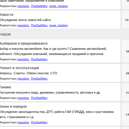
Ваши замечания, предложения и пожелания
5
Модераторы
maxsimo
,
TheDarkNeo
,
news_moders
Новости
Обсуждение ленты новостей сайта
79
Модераторы
maxsimo
,
TheDarkNeo
,
news_moders
форум
Выбираем и прицениваемся
Выбор и покупка автомобиля. Как и где купить? Сравнение автомобилей,
3
рейтинги. Обсуждение компаний, занимающихся продажей и пригоном.
Модераторы
maxsimo
,
TheDarkNeo
Ремонт и эксплуатация
Вопросы. Советы. Обмен опытом. СТО
3
Модераторы
maxsimo
,
TheDarkNeo
Тюнинг
Улучшение внешнего вида, динамики, управляемости, автозвук и др.
1
Модераторы
maxsimo
,
TheDarkNeo
Закон и порядок
Обсуждение законодательства, ДТП, работа ГАИ (ГИБДД), ввоз и растоможка
1
авто, страхование и т.д.
Модераторы
maxsimo
,
TheDarkNeo