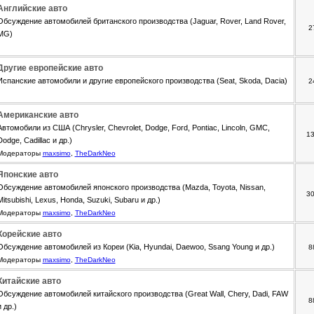
Английские авто
Обсуждение автомобилей британского производства (Jaguar, Rover, Land Rover,
2
MG)
Другие европейские авто
Испанские автомобили и другие европейского производства (Seat, Skoda, Dacia)
2
Американские авто
Автомобили из США (Chrysler, Chevrolet, Dodge, Ford, Pontiac, Lincoln, GMC,
1
Dodge, Cadillac и др.)
Модераторы
maxsimo
,
TheDarkNeo
Японские авто
Обсуждение автомобилей японского производства (Mazda, Toyota, Nissan,
3
Mitsubishi, Lexus, Honda, Suzuki, Subaru и др.)
Модераторы
maxsimo
,
TheDarkNeo
Корейские авто
Обсуждение автомобилей из Кореи (Kia, Hyundai, Daewoo, Ssang Young и др.)
8
Модераторы
maxsimo
,
TheDarkNeo
Китайские авто
Обсуждение автомобилей китайского производства (Great Wall, Chery, Dadi, FAW
8
и др.)