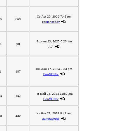
Ср Авг 20, 2025 7:42 pm
05
863
zordenkoddy
Вс Фев 23, 2025 6:20 am
5
90
А Л
Пн Июн 17, 2024 3:33 pm
1
187
DenMONZc
Пт Май 24, 2024 11:52 am
49
194
DenMONZc
Чт Ноя 21, 2019 8:42 am
58
432
aarrerasotisb