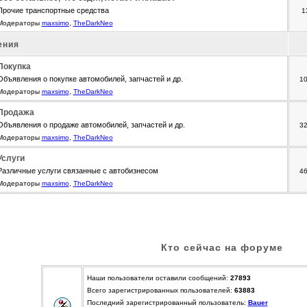
Прочие транспортные средства
1
Модераторы
maxsimo
,
TheDarkNeo
ения
Покупка
Объявления о покупке автомобилей, запчастей и др.
1
Модераторы
maxsimo
,
TheDarkNeo
Продажа
Объявления о продаже автомобилей, запчастей и др.
3
Модераторы
maxsimo
,
TheDarkNeo
Услуги
Различные услуги связанные с автобизнесом
4
Модераторы
maxsimo
,
TheDarkNeo
Кто сейчас на форуме
Наши пользователи оставили сообщений:
27893
Всего зарегистрированных пользователей:
63883
Последний зарегистрированный пользователь:
Bauer