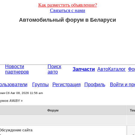
Как разместить объявление?
Связаться с нами
Автомобильный форум в Беларуси
Новости
Поиск
Запчасти
АвтоКаталог
Фо
партнеров
авто
ользователи
Группы
Регистрация
Профиль
Войти и п
емя Сб Авг 08, 2026 11:56 am
умов АW.BY »
Форум
Те
Обсуждение сайта