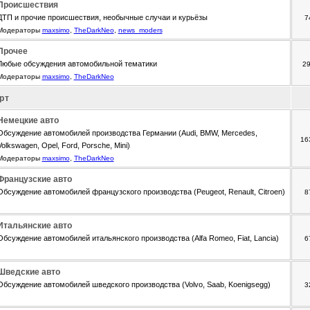
Происшествия
ДТП и прочие происшествия, необычные случаи и курьёзы
7
Модераторы
maxsimo
,
TheDarkNeo
,
news_moders
Прочее
Любые обсуждения автомобильной тематики
2
Модераторы
maxsimo
,
TheDarkNeo
рт
Немецкие авто
Обсуждение автомобилей производства Германии (Audi, BMW, Mercedes,
16
Volkswagen, Opel, Ford, Porsche, Mini)
Модераторы
maxsimo
,
TheDarkNeo
Французские авто
Обсуждение автомобилей французского производства (Peugeot, Renault, Citroen)
8
Итальянские авто
Обсуждение автомобилей итальянского производства (Alfa Romeo, Fiat, Lancia)
6
Шведские авто
Обсуждение автомобилей шведского производства (Volvo, Saab, Koenigsegg)
3