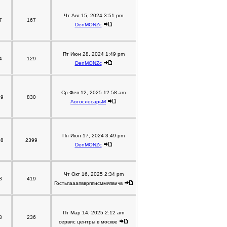
Чт Авг 15, 2024 3:51 pm
7
167
DenMONZc
Пт Июн 28, 2024 1:49 pm
4
129
DenMONZc
Ср Фев 12, 2025 12:58 am
39
830
АвтослесарьM
Пн Июн 17, 2024 3:49 pm
08
2399
DenMONZc
Чт Окт 16, 2025 2:34 pm
8
419
Гостьпааапвврпписммяпвичв
Пт Мар 14, 2025 2:12 am
8
236
сервис центры в москве