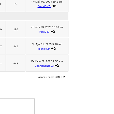
Чт Май 02, 2024 3:41 pm
3
72
DenMONZc
Чт Июл 23, 2026 10:30 am
09
190
Ponti233
Ср Дек 31, 2025 5:10 am
27
445
joenxxx24
Пн Июл 27, 2026 9:56 am
61
943
Benniehench03
Часовой пояс: GMT + 2