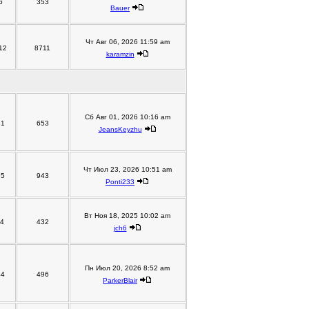
6
353
Bauer
Чт Авг 06, 2026 11:59 am
12
8711
karamzin
Сб Авг 01, 2026 10:16 am
81
653
JeansKeyzhu
Чт Июл 23, 2026 10:51 am
95
943
Ponti233
Вт Ноя 18, 2025 10:02 am
14
432
jch6
Пн Июл 20, 2026 8:52 am
44
496
ParkerBlair