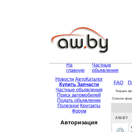
На
Частные
главную
объявления
Новости
АвтоКаталог
FAQ
П
Купить Запчасти
Частные объявления
Текущее вр
Поиск автомобилей
Список фор
Подать объявление
Полезное
Контакты
Форум
АW.BY
Авторизация