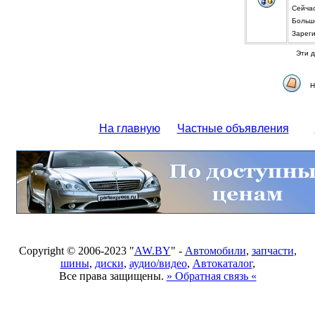
Сейча
Больше
Зарег
Эти д
Н
На главную
Частные объявления
Copyright © 2006-2023 "
AW.BY
" -
Автомобили
,
запчасти
,
шины
,
диски
,
аудио/видео
,
Автокаталог
,
Все права защищены.
» Обратная связь «