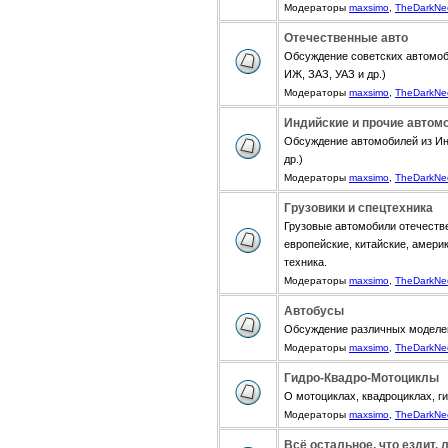
Модераторы
maxsimo
,
TheDarkNe
Отечественные авто
Обсуждение советских автомоб
ИЖ, ЗАЗ, УАЗ и др.)
Модераторы
maxsimo
,
TheDarkNe
Индийские и прочие автом
Обсуждение автомобилей из Инди
др.)
Модераторы
maxsimo
,
TheDarkNe
Грузовики и спецтехника
Грузовые автомобили отечестве
европейские, китайские, амери
техника.
Модераторы
maxsimo
,
TheDarkNe
Автобусы
Обсуждение различных моделе
Модераторы
maxsimo
,
TheDarkNe
Гидро-Квадро-Мотоциклы
О мотоциклах, квадроциклах, г
Модераторы
maxsimo
,
TheDarkNe
Всё остальное, что ездит, 