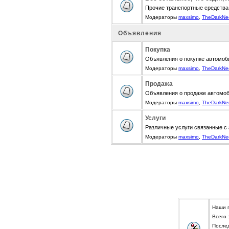
Прочие транспортные средства
Модераторы
maxsimo
,
TheDarkNe
Объявления
Покупка
Объявления о покупке автомоби
Модераторы
maxsimo
,
TheDarkNe
Продажа
Объявления о продаже автомоби
Модераторы
maxsimo
,
TheDarkNe
Услуги
Различные услуги связанные с
Модераторы
maxsimo
,
TheDarkNe
Наши 
Всего
После