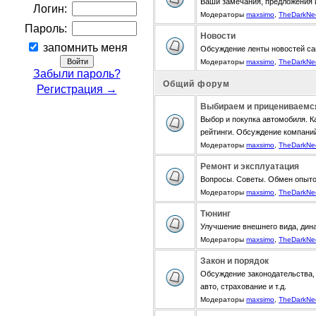
Ваши замечания, предложения 
Логин:
Модераторы
maxsimo
,
TheDarkNe
Пароль:
Новости
запомнить меня
Обсуждение ленты новостей са
Модераторы
maxsimo
,
TheDarkNe
Забыли пароль?
Общий форум
Регистрация →
Выбираем и прицениваемс
Выбор и покупка автомобиля. К
рейтинги. Обсуждение компани
Модераторы
maxsimo
,
TheDarkNe
Ремонт и эксплуатация
Вопросы. Советы. Обмен опыт
Модераторы
maxsimo
,
TheDarkNe
Тюнинг
Улучшение внешнего вида, дина
Модераторы
maxsimo
,
TheDarkNe
Закон и порядок
Обсуждение законодательства, 
авто, страхование и т.д.
Модераторы
maxsimo
,
TheDarkNe