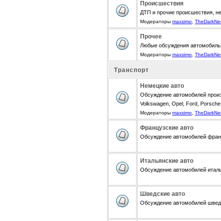
Происшествия
ДТП и прочие происшествия, н
Модераторы
maxsimo
,
TheDarkNe
Прочее
Любые обсуждения автомобиль
Модераторы
maxsimo
,
TheDarkNe
Транспорт
Немецкие авто
Обсуждение автомобилей произ
Volkswagen, Opel, Ford, Porsche,
Модераторы
maxsimo
,
TheDarkNe
Французские авто
Обсуждение автомобилей францу
Итальянские авто
Обсуждение автомобилей итальян
Шведские авто
Обсуждение автомобилей шведск