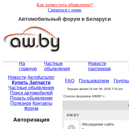
Как разместить объявление?
Связаться с нами
Автомобильный форум в Беларуси
На
Частные
Новости
главную
объявления
партнеров
Новости
АвтоКаталог
FAQ
Пользователи
Групп
Купить Запчасти
Частные объявления
Текущее время Сб Авг 08, 2026 7:20 pm
Поиск автомобилей
Список форумов АW.BY »
Подать объявление
Полезное
Контакты
Форум
АW.BY
Авторизация
Обсуждение сайта