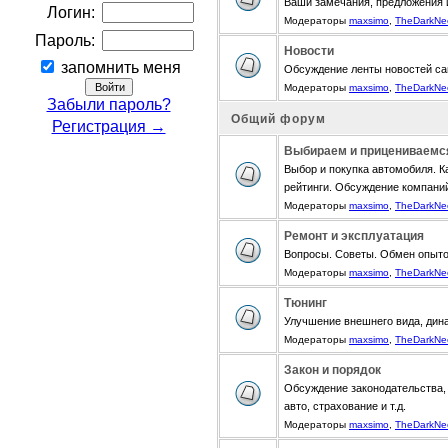
Ваши замечания, предложения 
Логин:
Модераторы
maxsimo
,
TheDarkNe
Пароль:
Новости
запомнить меня
Обсуждение ленты новостей са
Модераторы
maxsimo
,
TheDarkNe
Забыли пароль?
Общий форум
Регистрация →
Выбираем и прицениваемс
Выбор и покупка автомобиля. К
рейтинги. Обсуждение компани
Модераторы
maxsimo
,
TheDarkNe
Ремонт и эксплуатация
Вопросы. Советы. Обмен опыт
Модераторы
maxsimo
,
TheDarkNe
Тюнинг
Улучшение внешнего вида, дина
Модераторы
maxsimo
,
TheDarkNe
Закон и порядок
Обсуждение законодательства, 
авто, страхование и т.д.
Модераторы
maxsimo
,
TheDarkNe