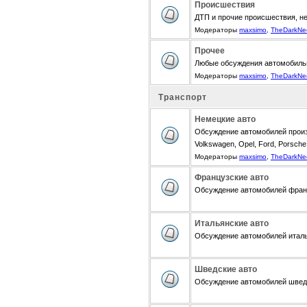
Происшествия
ДТП и прочие происшествия, н
Модераторы
maxsimo
,
TheDarkNe
Прочее
Любые обсуждения автомобиль
Модераторы
maxsimo
,
TheDarkNe
Транспорт
Немецкие авто
Обсуждение автомобилей произ
Volkswagen, Opel, Ford, Porsche,
Модераторы
maxsimo
,
TheDarkNe
Французские авто
Обсуждение автомобилей францу
Итальянские авто
Обсуждение автомобилей итальян
Шведские авто
Обсуждение автомобилей шведск