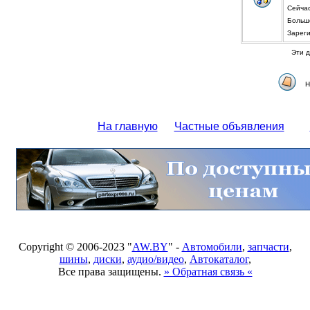
Сейча
Больше
Зареги
Эти д
Н
На главную
Частные объявления
Copyright © 2006-2023 "
AW.BY
" -
Автомобили
,
запчасти
,
шины
,
диски
,
аудио/видео
,
Автокаталог
,
Все права защищены.
» Обратная связь «