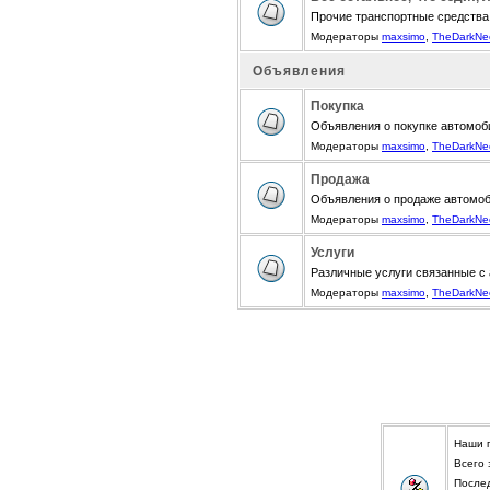
Прочие транспортные средства
Модераторы
maxsimo
,
TheDarkNe
Объявления
Покупка
Объявления о покупке автомоби
Модераторы
maxsimo
,
TheDarkNe
Продажа
Объявления о продаже автомоби
Модераторы
maxsimo
,
TheDarkNe
Услуги
Различные услуги связанные с
Модераторы
maxsimo
,
TheDarkNe
Наши 
Всего
После