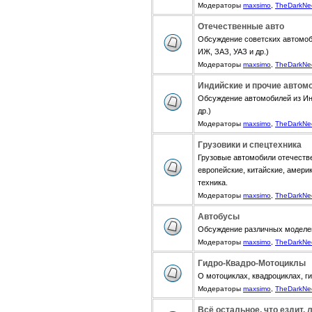
Модераторы
maxsimo
,
TheDarkNe
Отечественные авто
Обсуждение советских автомоб
ИЖ, ЗАЗ, УАЗ и др.)
Модераторы
maxsimo
,
TheDarkNe
Индийские и прочие автом
Обсуждение автомобилей из Инди
др.)
Модераторы
maxsimo
,
TheDarkNe
Грузовики и спецтехника
Грузовые автомобили отечестве
европейские, китайские, амери
техника.
Модераторы
maxsimo
,
TheDarkNe
Автобусы
Обсуждение различных моделе
Модераторы
maxsimo
,
TheDarkNe
Гидро-Квадро-Мотоциклы
О мотоциклах, квадроциклах, г
Модераторы
maxsimo
,
TheDarkNe
Всё остальное, что ездит, 