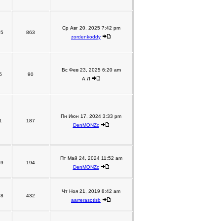
Ср Авг 20, 2025 7:42 pm
05
863
zordenkoddy
Вс Фев 23, 2025 6:20 am
5
90
А Л
Пн Июн 17, 2024 3:33 pm
1
187
DenMONZc
Пт Май 24, 2024 11:52 am
49
194
DenMONZc
Чт Ноя 21, 2019 8:42 am
58
432
aarrerasotisb