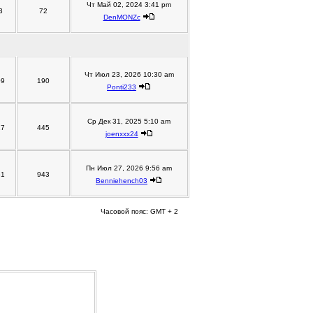
Чт Май 02, 2024 3:41 pm
3
72
DenMONZc
Чт Июл 23, 2026 10:30 am
09
190
Ponti233
Ср Дек 31, 2025 5:10 am
27
445
joenxxx24
Пн Июл 27, 2026 9:56 am
61
943
Benniehench03
Часовой пояс: GMT + 2