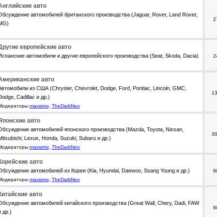
Английские авто
Обсуждение автомобилей британского производства (Jaguar, Rover, Land Rover,
2
MG)
Другие европейские авто
Испанские автомобили и другие европейского производства (Seat, Skoda, Dacia)
2
Американские авто
Автомобили из США (Chrysler, Chevrolet, Dodge, Ford, Pontiac, Lincoln, GMC,
1
Dodge, Cadillac и др.)
Модераторы
maxsimo
,
TheDarkNeo
Японские авто
Обсуждение автомобилей японского производства (Mazda, Toyota, Nissan,
3
Mitsubishi, Lexus, Honda, Suzuki, Subaru и др.)
Модераторы
maxsimo
,
TheDarkNeo
Корейские авто
Обсуждение автомобилей из Кореи (Kia, Hyundai, Daewoo, Ssang Young и др.)
8
Модераторы
maxsimo
,
TheDarkNeo
Китайские авто
Обсуждение автомобилей китайского производства (Great Wall, Chery, Dadi, FAW
8
и др.)