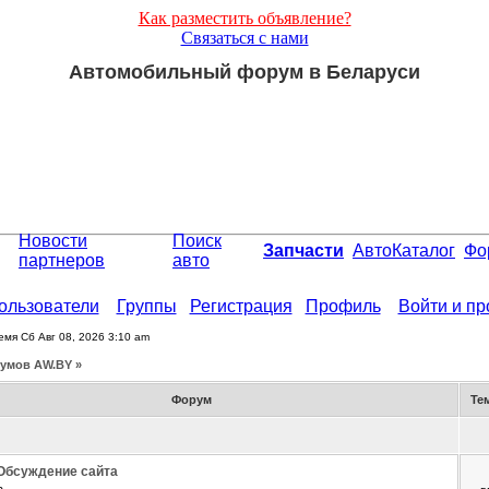
Как разместить объявление?
Связаться с нами
Автомобильный форум в Беларуси
Новости
Поиск
Запчасти
АвтоКаталог
Фо
партнеров
авто
ользователи
Группы
Регистрация
Профиль
Войти и п
емя Сб Авг 08, 2026 3:10 am
умов АW.BY »
Форум
Те
Обсуждение сайта