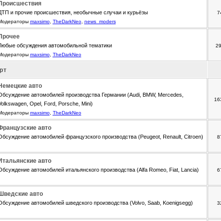
Происшествия
ДТП и прочие происшествия, необычные случаи и курьёзы
7
Модераторы
maxsimo
,
TheDarkNeo
,
news_moders
Прочее
Любые обсуждения автомобильной тематики
2
Модераторы
maxsimo
,
TheDarkNeo
рт
Немецкие авто
Обсуждение автомобилей производства Германии (Audi, BMW, Mercedes,
16
Volkswagen, Opel, Ford, Porsche, Mini)
Модераторы
maxsimo
,
TheDarkNeo
Французские авто
Обсуждение автомобилей французского производства (Peugeot, Renault, Citroen)
8
Итальянские авто
Обсуждение автомобилей итальянского производства (Alfa Romeo, Fiat, Lancia)
6
Шведские авто
Обсуждение автомобилей шведского производства (Volvo, Saab, Koenigsegg)
3