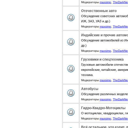
Модераторы
maxsimo
,
TheDarkNe
Отечественные авто
Обсуждение советских автомоб
ИЖ, ЗАЗ, УАЗ и др.)
Модераторы
maxsimo
,
TheDarkNe
Индийские и прочие автом
Обсуждение автомобилей из Инди
др.)
Модераторы
maxsimo
,
TheDarkNe
Грузовики и спецтехника
Грузовые автомобили отечестве
европейские, китайские, амери
техника.
Модераторы
maxsimo
,
TheDarkNe
Автобусы
Обсуждение различных моделе
Модераторы
maxsimo
,
TheDarkNe
Гидро-Квадро-Мотоциклы
О мотоциклах, квадроциклах, г
Модераторы
maxsimo
,
TheDarkNe
Всё остальное, что ездит, 