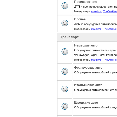
Происшествия
ДТП и прочие происшествия, н
Модераторы
maxsimo
,
TheDarkNe
Прочее
Любые обсуждения автомобиль
Модераторы
maxsimo
,
TheDarkNe
Транспорт
Немецкие авто
Обсуждение автомобилей произ
Volkswagen, Opel, Ford, Porsche,
Модераторы
maxsimo
,
TheDarkNe
Французские авто
Обсуждение автомобилей францу
Итальянские авто
Обсуждение автомобилей итальян
Шведские авто
Обсуждение автомобилей шведск