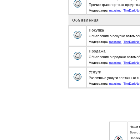
Прочие транспортные средства
Модераторы
maxsimo
,
TheDarkNe
Объявления
Покупка
Объявления о покупке автомоби
Модераторы
maxsimo
,
TheDarkNe
Продажа
Объявления о продаже автомоби
Модераторы
maxsimo
,
TheDarkNe
Услуги
Различные услуги связанные с
Модераторы
maxsimo
,
TheDarkNe
Наши 
Всего
После