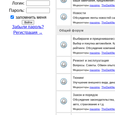
Ваши замечания, предложения 
Логин:
Модераторы
maxsimo
,
TheDarkNe
Пароль:
Новости
запомнить меня
Обсуждение ленты новостей са
Модераторы
maxsimo
,
TheDarkNe
Забыли пароль?
Общий форум
Регистрация →
Выбираем и прицениваемс
Выбор и покупка автомобиля. К
рейтинги. Обсуждение компани
Модераторы
maxsimo
,
TheDarkNe
Ремонт и эксплуатация
Вопросы. Советы. Обмен опыт
Модераторы
maxsimo
,
TheDarkNe
Тюнинг
Улучшение внешнего вида, дина
Модераторы
maxsimo
,
TheDarkNe
Закон и порядок
Обсуждение законодательства, 
авто, страхование и т.д.
Модераторы
maxsimo
,
TheDarkNe