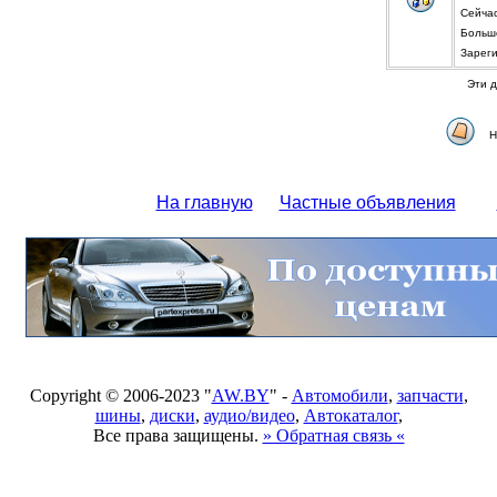
Сейча
Больше
Зарег
Эти д
Н
На главную
Частные объявления
Copyright © 2006-2023 "
AW.BY
" -
Автомобили
,
запчасти
,
шины
,
диски
,
аудио/видео
,
Автокаталог
,
Все права защищены.
» Обратная связь «